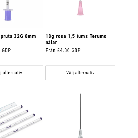
spruta 32G 8mm
18g rosa 1,5 tums Terumo
nålar
4 GBP
Ordinarie
Från £4.86 GBP
pris
j alternativ
Välj alternativ