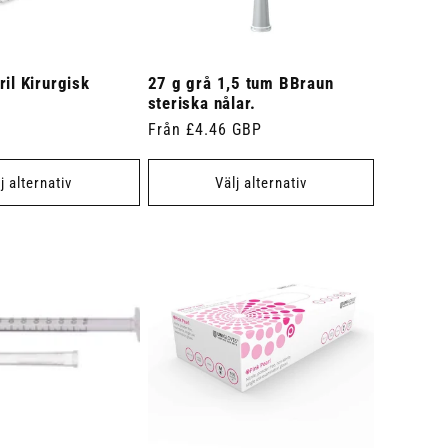
ril Kirurgisk
27 g grå 1,5 tum BBraun
steriska nålar.
Ordinarie
Från £4.46 GBP
pris
j alternativ
Välj alternativ