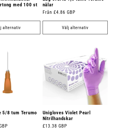
artong med 100 st
nålar
Ordinarie
Från £4.86 GBP
pris
j alternativ
Välj alternativ
e 5/8 tum Terumo
Unigloves Violet Pearl
Nitrilhandskar
 GBP
Ordinarie
£13.38 GBP