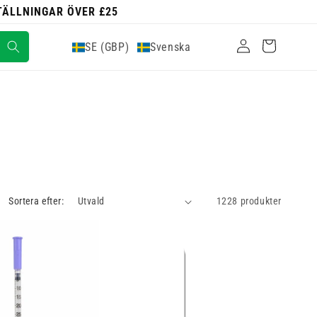
STÄLLNINGAR ÖVER £25
Logga
Varukorg
SE (GBP)
Svenska
in
Sortera efter:
1228 produkter