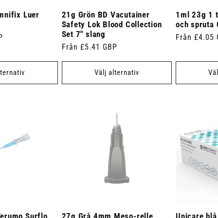
nifix Luer
21g Grön BD Vacutainer
1ml 23g 1 
Safety Lok Blood Collection
och spruta 
Set 7" slang
P
Ordinarie
Från £4.05
Ordinarie
Från £5.41 GBP
pris
pris
lternativ
Välj alternativ
Väl
erumo Surflo
27g Grå 4mm Meso-relle
Unicare blå