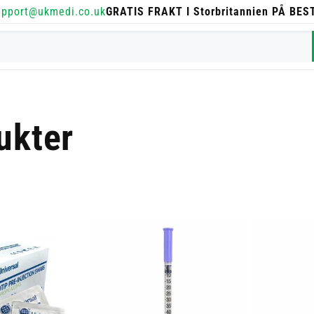
upport@ukmedi.co.uk
GRATIS FRAKT I Storbritannien PÅ BE
ukter