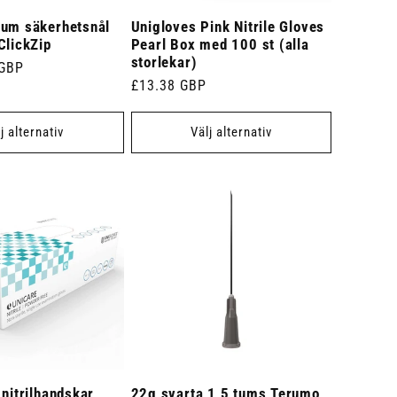
tum säkerhetsnål
Unigloves Pink Nitrile Gloves
ClickZip
Pearl Box med 100 st (alla
storlekar)
 GBP
Ordinarie
£13.38 GBP
pris
j alternativ
Välj alternativ
 nitrilhandskar
22g svarta 1,5 tums Terumo