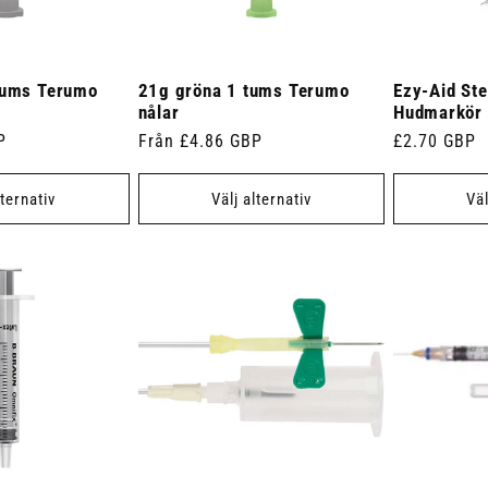
tums Terumo
21g gröna 1 tums Terumo
Ezy-Aid Ste
nålar
Hudmarkör
P
Ordinarie
Från £4.86 GBP
Ordinarie
£2.70 GBP
pris
pris
lternativ
Välj alternativ
Väl