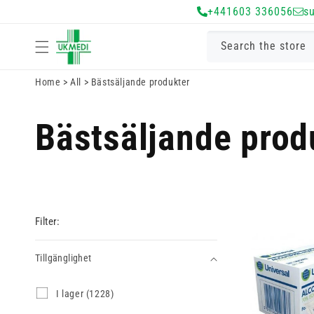
Gå vidare till
+441603 336056
s
innehåll
Search the store
Home
>
All
>
Bästsäljande produkter
Bästsäljande prod
Filter:
Tillgänglighet
Tillgänglighet
I
I lager (1228)
l