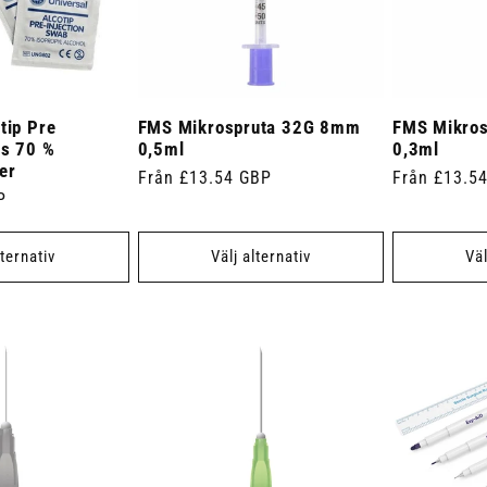
tip Pre
FMS Mikrospruta 32G 8mm
FMS Mikro
bs 70 %
0,5ml
0,3ml
er
Ordinarie
Från £13.54 GBP
Ordinarie
Från £13.5
P
pris
pris
lternativ
Välj alternativ
Väl