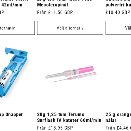
r 42ml/min
Mesoterapinål
pulverfri k
BP
Ordinarie
Från £11.50 GBP
Ordinarie
£10.40 GBP
pris
pris
lternativ
Välj alternativ
Väl
mp Snapper
20g 1,25 tum Terumo
25 g orang
Surflash IV kateter 60ml/min
nålar
Ordinarie
Från £18.95 GBP
Ordinarie
Från £4.46