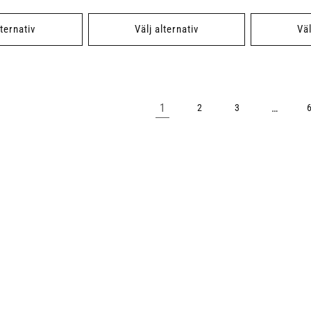
pris
pris
lternativ
Välj alternativ
Väl
1
…
2
3