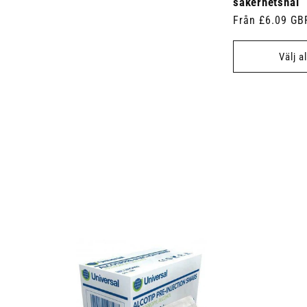
säkerhetsnål
Ordinarie
Från £6.09 GB
pris
Välj a
 7.5cm x