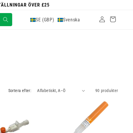
STÄLLNINGAR ÖVER £25
Logga
Varukorg
SE (GBP)
Svenska
in
Sortera efter:
90 produkter