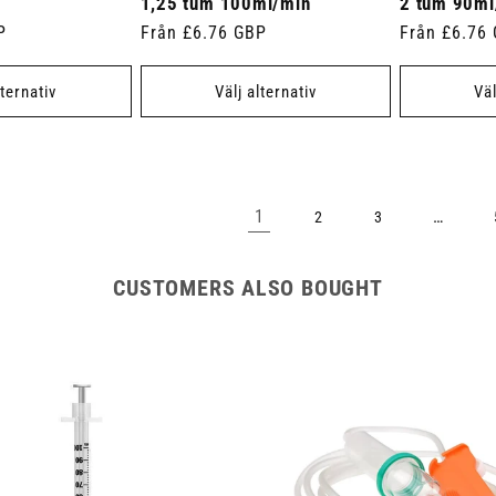
1,25 tum 100ml/min
2 tum 90ml
P
Ordinarie
Från £6.76 GBP
Ordinarie
Från £6.76
pris
pris
lternativ
Välj alternativ
Väl
1
…
2
3
CUSTOMERS ALSO BOUGHT