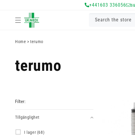
Gå vidare till
+441603 336056
s
innehåll
Search the store
Home
>
terumo
terumo
Filter:
Tillgänglighet
Tillgänglighet
I
I lager (68)