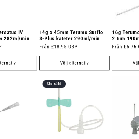
ersatus IV
14g x 45mm Terumo Surflo
16g Terumo 
um 282ml/min
S-Plus kateter 290ml/min
2 tum 190m
P
Ordinarie
Från £18.95 GBP
Ordinarie
Från £6.76
pris
pris
lternativ
Välj alternativ
Väl
Slutsåld