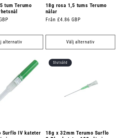
,5 tum Terumo
18g rosa 1,5 tums Terumo
rhetsnål
nålar
 GBP
Ordinarie
Från £4.86 GBP
pris
j alternativ
Välj alternativ
Slutsåld
Surflo IV kateter
18g x 32mm Terumo Surflo