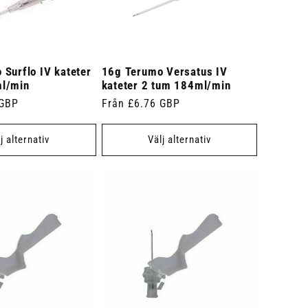
Surflo IV kateter
16g Terumo Versatus IV
l/min
kateter 2 tum 184ml/min
 GBP
Ordinarie
Från £6.76 GBP
pris
j alternativ
Välj alternativ