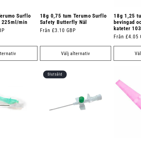
erumo Surflo
18g 0,75 tum Terumo Surflo
18g 1,25 t
r 225ml/min
Safety Butterfly Nål
bevingad oc
kateter 10
BP
Ordinarie
Från £3.10 GBP
Ordinarie
Från £4.05
pris
pris
lternativ
Välj alternativ
Väl
Slutsåld