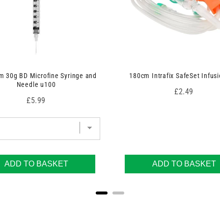
 30g BD Microfine Syringe and
180cm Intrafix SafeSet Infusi
Needle u100
Price
£2.49
Price
£5.99
ADD TO BASKET
ADD TO BASKET