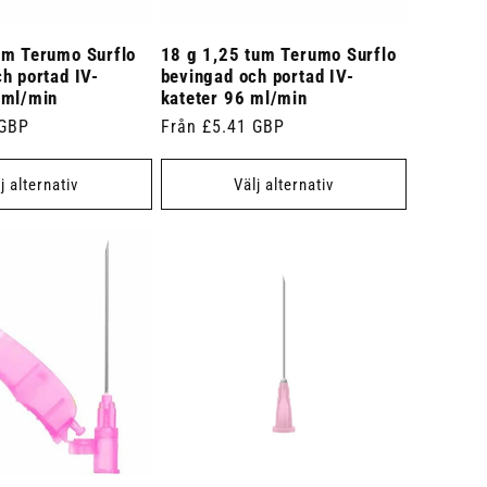
um Terumo Surflo
18 g 1,25 tum Terumo Surflo
h portad IV-
bevingad och portad IV-
3ml/min
kateter 96 ml/min
 GBP
Ordinarie
Från £5.41 GBP
pris
j alternativ
Välj alternativ