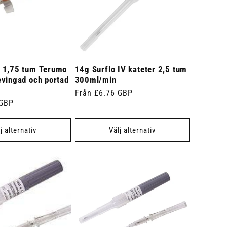
 1,75 tum Terumo
14g Surflo IV kateter 2,5 tum
evingad och portad
300ml/min
Ordinarie
Från £6.76 GBP
 GBP
pris
j alternativ
Välj alternativ