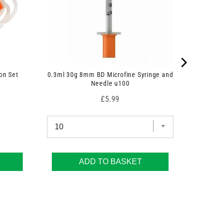
on Set
0.3ml 30g 8mm BD Microfine Syringe and
Needle u100
Price
£5.99
ADD TO BASKET