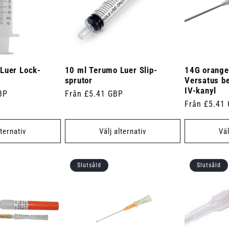
Luer Lock-
10 ml Terumo Luer Slip-
14G orange
sprutor
Versatus b
IV-kanyl
BP
Ordinarie
Från £5.41 GBP
Ordinarie
Från £5.41
pris
pris
lternativ
Välj alternativ
Väl
Slutsåld
Slutsåld