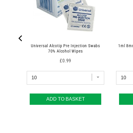
Universal Alcotip Pre Injection Swabs
1ml 8mm
70% Alcohol Wipes
Price
£0.99
ADD TO BASKET