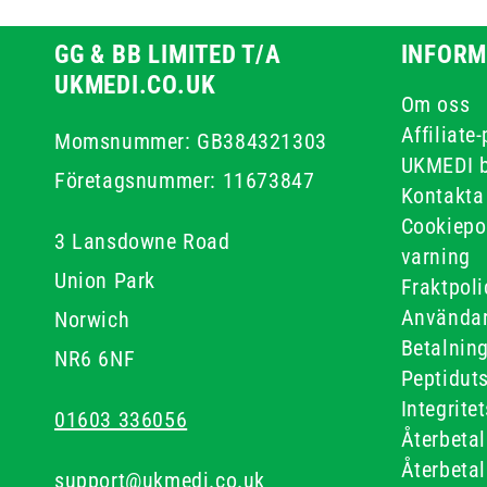
GG & BB LIMITED T/A
INFORM
UKMEDI.CO.UK
Om oss
Affiliate
Momsnummer: GB384321303
UKMEDI 
Företagsnummer: 11673847
Kontakta
Cookiepo
3 Lansdowne Road
varning
Union Park
Fraktpoli
Användar
Norwich
Betalnin
NR6 6NF
Peptidut
Integrite
01603 336056
Återbetal
Återbetal
support@ukmedi.co.uk