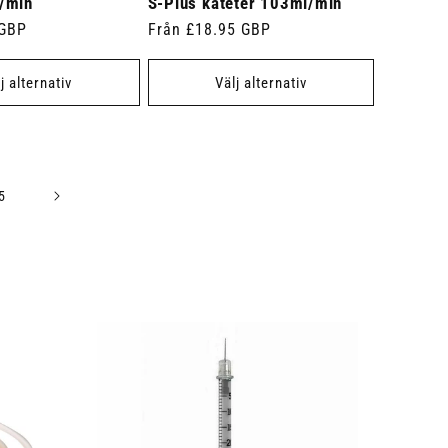
/min
S-Plus kateter 103ml/min
 GBP
Ordinarie
Från £18.95 GBP
pris
j alternativ
Välj alternativ
5