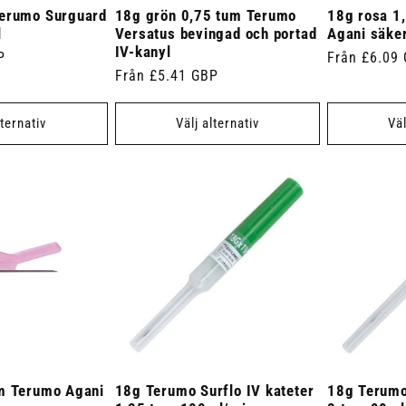
Terumo Surguard
18g grön 0,75 tum Terumo
18g rosa 1
l
Versatus bevingad och portad
Agani säke
IV-kanyl
P
Ordinarie
Från £6.09
Ordinarie
Från £5.41 GBP
pris
pris
lternativ
Välj alternativ
Väl
m Terumo Agani
18g Terumo Surflo IV kateter
18g Terumo 