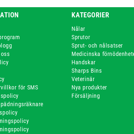
ATION
KATEGORIER
Nålar
-program
Sprutor
blogg
Sprut- och nålsatser
 oss
Medicinska förnödenhet
licy
Handskar
Sharps Bins
cy
Veterinär
villkor för SMS
Nya produkter
gspolicy
Försäljning
spädningsräknare
tspolicy
ningspolicy
ningspolicy