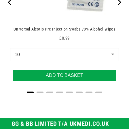
Universal Alcotip Pre Injection Swabs 70% Alcohol Wipes
Price
£0.99
ADD TO BASKET
GG & BB LIMITED T/A UKMEDI.CO.UK