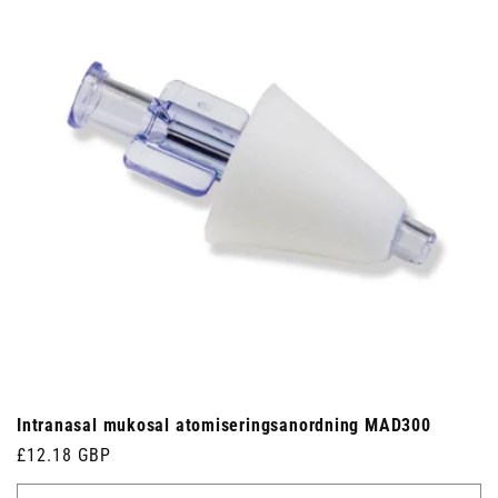
Intranasal mukosal atomiseringsanordning MAD300
Ordinarie
£12.18 GBP
pris