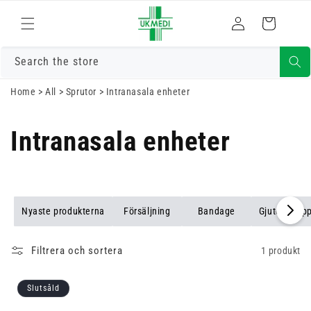
Gå vidare till
Logga
innehåll
Varukorg
in
Search the store
Home
>
All
>
Sprutor
>
Intranasala enheter
Intranasala enheter
Nyaste produkterna
Försäljning
Bandage
Gjuten stop
Filtrera och sortera
1 produkt
Slutsåld