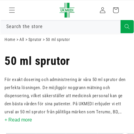
Gå vidare till
Logga
innehåll
Varukorg
in
Search the store
Home
>
All
>
Sprutor
>
50 ml sprutor
50 ml sprutor
För exakt dosering och administrering är våra 50 ml sprutor den
perfekta lösningen. De möjliggör noggrann mätning och
dispensering, vilket säkerställer att medicinsk personal kan ge
den bästa vården för sina patienter. På UKMEDI erbjuder vi ett
urval av 50 ml sprutor från pålitliga märken som Terumo, BD,
Nevershare och Braun. Med vår enkla onlinebeställning och
+ Read more
snabba leverans kan du alltid ha dessa viktiga medicinska