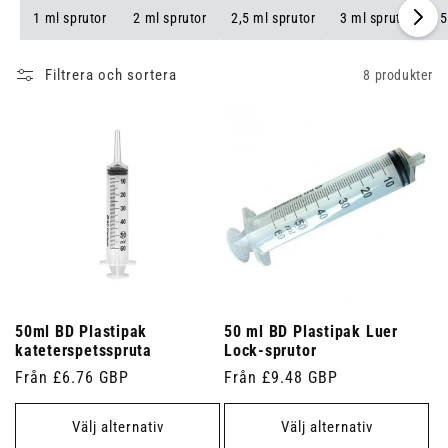
förnödenheter till hands.
1 ml sprutor
2 ml sprutor
2,5 ml sprutor
3 ml sprutor
5
Filtrera och sortera
8 produkter
50ml BD Plastipak
50 ml BD Plastipak Luer
kateterspetsspruta
Lock-sprutor
Ordinarie
Från £6.76 GBP
Ordinarie
Från £9.48 GBP
pris
pris
Välj alternativ
Välj alternativ