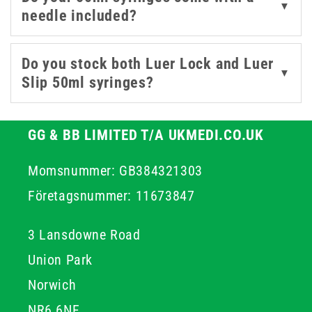
controlled delivery and minimise dosing errors.
▼
needle included?
Do you stock both Luer Lock and Luer
▼
Slip 50ml syringes?
GG & BB LIMITED T/A UKMEDI.CO.UK
Momsnummer: GB384321303
Företagsnummer: 11673847
3 Lansdowne Road
Union Park
Norwich
NR6 6NF