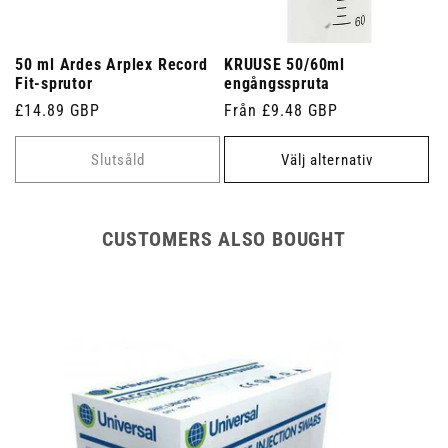
50 ml Ardes Arplex Record
KRUUSE 50/60ml
Fit-sprutor
engångsspruta
Ordinarie
£14.89 GBP
Ordinarie
Från £9.48 GBP
pris
pris
Slutsåld
Välj alternativ
CUSTOMERS ALSO BOUGHT