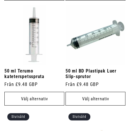
50 ml Terumo
50 ml BD Plastipak Luer
kateterspetsspruta
Slip-sprutor
Ordinarie
Från £9.48 GBP
Ordinarie
Från £9.48 GBP
pris
pris
Välj alternativ
Välj alternativ
Slutsåld
Slutsåld