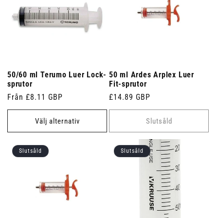
50/60 ml Terumo Luer Lock-
50 ml Ardes Arplex Luer
sprutor
Fit-sprutor
Ordinarie
Från £8.11 GBP
Ordinarie
£14.89 GBP
pris
pris
Välj alternativ
Slutsåld
Slutsåld
Slutsåld