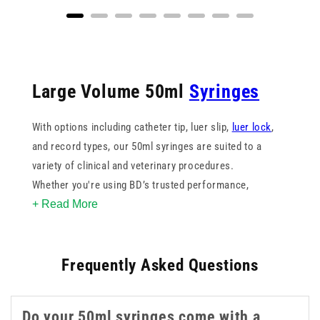
Large Volume 50ml
Syringes
With options including catheter tip, luer slip,
luer lock
,
and record types, our 50ml syringes are suited to a
variety of clinical and veterinary procedures.
Whether you're using BD’s trusted performance,
+ Read More
Terumo's smooth operation, or Nevershare and Braun’s
dependable design, each 50ml syringe is built for
accuracy and ease of use. Many of these syringes are
Frequently Asked Questions
also available in a 60ml capacity for tasks that require a
little more volume. From routine flushing to specific
treatment applications, these syringes support
Do your 50ml syringes come with a