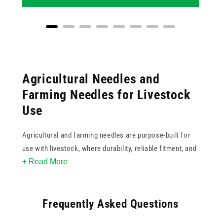
Agricultural Needles and
Farming Needles for Livestock
Use
Agricultural and farming needles are purpose-built for
use with livestock, where durability, reliable fitment, and
+ Read More
a range of gauges and lengths are essential for routine
husbandry tasks such as vaccination, fluid
administration, and medication delivery.
Frequently Asked Questions
This collection covers a broad range of agricultural