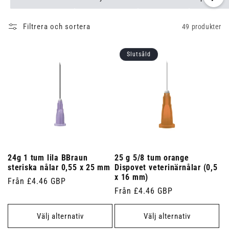
Filtrera och sortera
49 produkter
Slutsåld
24g 1 tum lila BBraun
25 g 5/8 tum orange
steriska nålar 0,55 x 25 mm
Dispovet veterinärnålar (0,5
x 16 mm)
Ordinarie
Från £4.46 GBP
Ordinarie
Från £4.46 GBP
pris
pris
Välj alternativ
Välj alternativ