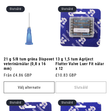
Slutsåld
Slutsåld
21 g 5/8 tum gröna Dispovet
13 g 1,5 tum Agriject
veterinärnålar (0,8 x 16
Flutter Valve Luer Fit nålar
mm)
x 12
Ordinarie
Från £4.86 GBP
Ordinarie
£10.83 GBP
pris
pris
Välj alternativ
Slutsåld
Slutsåld
Slutsåld