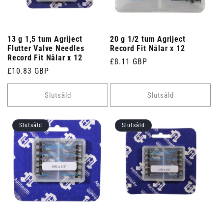
13 g 1,5 tum Agriject
20 g 1/2 tum Agriject
Flutter Valve Needles
Record Fit Nålar x 12
Record Fit Nålar x 12
Ordinarie
£8.11 GBP
Ordinarie
£10.83 GBP
pris
pris
Slutsåld
Slutsåld
Slutsåld
Slutsåld