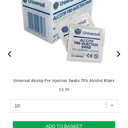
Universal Alcotip Pre Injection Swabs 70% Alcohol Wipes
Price
£0.99
ADD TO BASKET