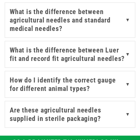
needles from Agriject, Agrihealth, and Dispovet,
What is the difference between
available in gauges from 14g through to 25g and lengths
agricultural needles and standard
▼
from half an inch up to 1.5 inch. Both Luer-fit and
medical needles?
record-fit options are stocked to suit the range of guns
and syringes used in farm settings, including flutter-
valve needle designs.
What is the difference between Luer
▼
fit and record fit agricultural needles?
Explore our
agricultural syringes
for the full range of
farming syringe options.
How do I identify the correct gauge
▼
for different animal types?
Are these agricultural needles
▼
supplied in sterile packaging?