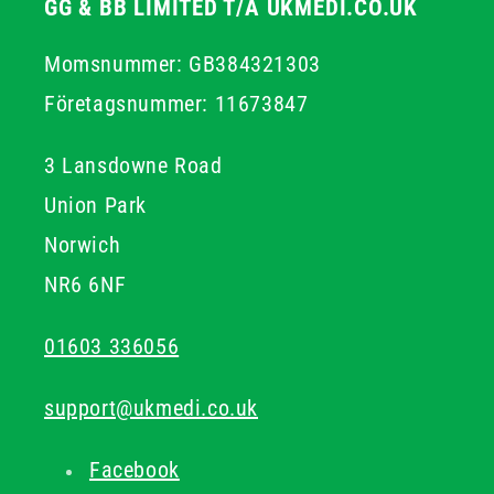
GG & BB LIMITED T/A UKMEDI.CO.UK
Momsnummer: GB384321303
Företagsnummer: 11673847
3 Lansdowne Road
Union Park
Norwich
NR6 6NF
01603 336056
support@ukmedi.co.uk
Facebook