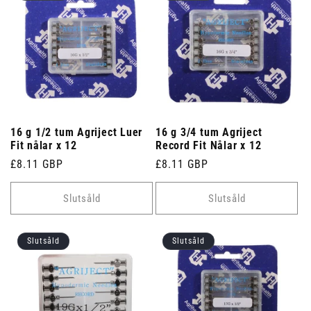
16 g 1/2 tum Agriject Luer
16 g 3/4 tum Agriject
Fit nålar x 12
Record Fit Nålar x 12
Ordinarie
£8.11 GBP
Ordinarie
£8.11 GBP
pris
pris
Slutsåld
Slutsåld
Slutsåld
Slutsåld