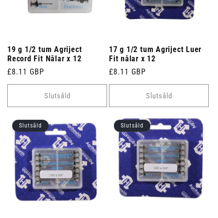
19 g 1/2 tum Agriject
17 g 1/2 tum Agriject Luer
Record Fit Nålar x 12
Fit nålar x 12
Ordinarie
£8.11 GBP
Ordinarie
£8.11 GBP
pris
pris
Slutsåld
Slutsåld
Slutsåld
Slutsåld