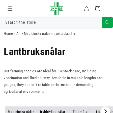
Gå vidare till
Logga
innehåll
Varukorg
in
Search the store
Home
>
All
>
Medicinska nålar
>
Lantbruksnålar
Lantbruksnålar
Our farming needles are ideal for livestock care, including
vaccination and fluid delivery. Available in multiple lengths and
gauges, they support reliable performance in demanding
agricultural environments.
Medicinska nålar
Trubbfyllda nålar
Filternålar
Lipoterapi