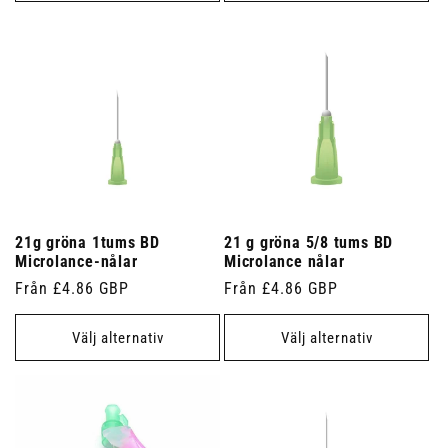
21g gröna 1tums BD
21 g gröna 5/8 tums BD
Microlance-nålar
Microlance nålar
Ordinarie
Från £4.86 GBP
Ordinarie
Från £4.86 GBP
pris
pris
Välj alternativ
Välj alternativ