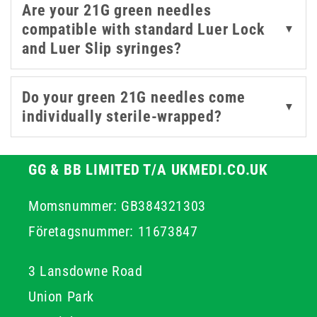
Are your 21G green needles
fits their workflow and safety protocols. Whether you're
compatible with standard Luer Lock
▼
equipping a GP surgery, phlebotomy station, or field kit,
and Luer Slip syringes?
these 21g needles offer the control and reliability
needed for confident patient care. Each green needle 21
gauge is precision-manufactured to ensure smooth
Do your green 21G needles come
▼
performance and minimal patient discomfort during use.
individually sterile-wrapped?
GG & BB LIMITED T/A UKMEDI.CO.UK
Momsnummer: GB384321303
Företagsnummer: 11673847
3 Lansdowne Road
Union Park