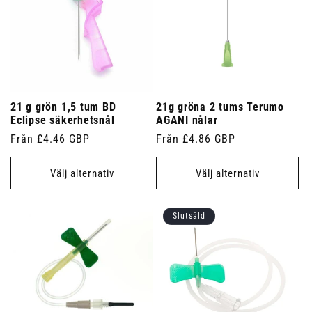
21 g grön 1,5 tum BD
21g gröna 2 tums Terumo
Eclipse säkerhetsnål
AGANI nålar
Ordinarie
Från £4.46 GBP
Ordinarie
Från £4.86 GBP
pris
pris
Välj alternativ
Välj alternativ
Slutsåld