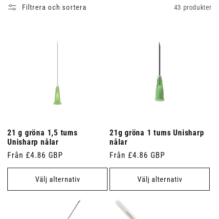
Filtrera och sortera
43 produkter
21 g gröna 1,5 tums
21g gröna 1 tums Unisharp
Unisharp nålar
nålar
Ordinarie
Från £4.86 GBP
Ordinarie
Från £4.86 GBP
pris
pris
Välj alternativ
Välj alternativ