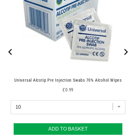
Universal Alcotip Pre Injection Swabs 70% Alcohol Wipes
Price
£0.99
ADD TO BASKET