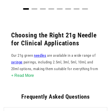
Choosing the Right 21g Needle
for Clinical Applications
Our 21g green
needles
are available in a wide range of
syringe
pairings, including 2.5ml, 3ml, 5ml, 10ml, and
20ml options, making them suitable for everything from
+ Read More
standard blood collection to larger volume injections.
Sourced from trusted names like BD, Teqler, Sol-Care,
and Terumo, each green needle is engineered for
Frequently Asked Questions
performance and consistency.
With both Luer Slip and
Safety syringe
types in the
collection, practitioners can select the setup that best