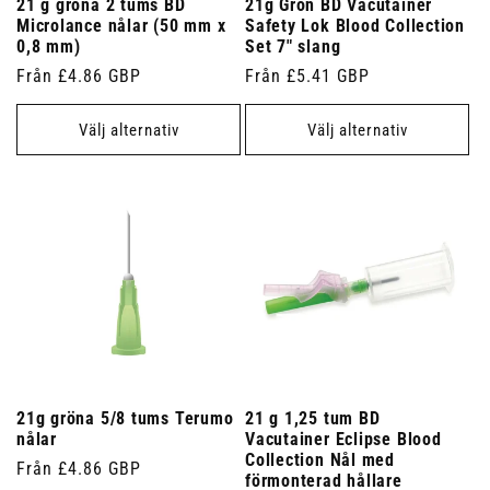
21 g gröna 2 tums BD
21g Grön BD Vacutainer
Microlance nålar (50 mm x
Safety Lok Blood Collection
0,8 mm)
Set 7" slang
Ordinarie
Från £4.86 GBP
Ordinarie
Från £5.41 GBP
pris
pris
Välj alternativ
Välj alternativ
21g gröna 5/8 tums Terumo
21 g 1,25 tum BD
nålar
Vacutainer Eclipse Blood
Collection Nål med
Ordinarie
Från £4.86 GBP
förmonterad hållare