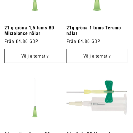
21 g gröna 1,5 tums BD
21g gröna 1 tums Terumo
Microlance nålar
nålar
Ordinarie
Från £4.86 GBP
Ordinarie
Från £4.86 GBP
pris
pris
Välj alternativ
Välj alternativ