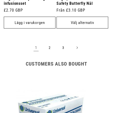
infusionsset
Safety Butterfly Nål
Ordinarie
£2.70 GBP
Ordinarie
Från £3.10 GBP
pris
pris
Lägg i varukorgen
Välj alternativ
1
2
3
CUSTOMERS ALSO BOUGHT