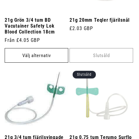
21g Grön 3/4 tum BD
21g 20mm Teqler fjärilsnål
Vacutainer Safety Lok
Ordinarie
£2.03 GBP
Blood Collection 18cm
pris
Ordinarie
Från £4.05 GBP
pris
Välj alternativ
Slutsåld
Slutsåld
21g 3/4 tum fjärilsvingade
21g 0,75 tum Terumo Surflo