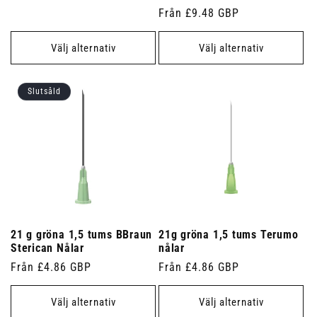
pris
Ordinarie
Från £9.48 GBP
pris
Välj alternativ
Välj alternativ
Slutsåld
21 g gröna 1,5 tums BBraun
21g gröna 1,5 tums Terumo
Sterican Nålar
nålar
Ordinarie
Från £4.86 GBP
Ordinarie
Från £4.86 GBP
pris
pris
Välj alternativ
Välj alternativ