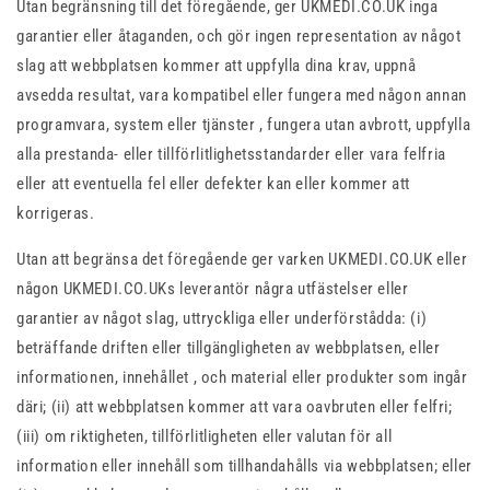
Utan begränsning till det föregående, ger UKMEDI.CO.UK inga
garantier eller åtaganden, och gör ingen representation av något
slag att webbplatsen kommer att uppfylla dina krav, uppnå
avsedda resultat, vara kompatibel eller fungera med någon annan
programvara, system eller tjänster , fungera utan avbrott, uppfylla
alla prestanda- eller tillförlitlighetsstandarder eller vara felfria
eller att eventuella fel eller defekter kan eller kommer att
korrigeras.
Utan att begränsa det föregående ger varken UKMEDI.CO.UK eller
någon UKMEDI.CO.UKs leverantör några utfästelser eller
garantier av något slag, uttryckliga eller underförstådda: (i)
beträffande driften eller tillgängligheten av webbplatsen, eller
informationen, innehållet , och material eller produkter som ingår
däri; (ii) att webbplatsen kommer att vara oavbruten eller felfri;
(iii) om riktigheten, tillförlitligheten eller valutan för all
information eller innehåll som tillhandahålls via webbplatsen; eller