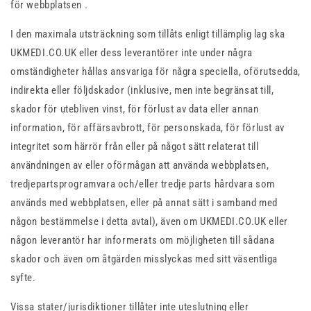
för webbplatsen .
I den maximala utsträckning som tillåts enligt tillämplig lag ska
UKMEDI.CO.UK eller dess leverantörer inte under några
omständigheter hållas ansvariga för några speciella, oförutsedda,
indirekta eller följdskador (inklusive, men inte begränsat till,
skador för utebliven vinst, för förlust av data eller annan
information, för affärsavbrott, för personskada, för förlust av
integritet som härrör från eller på något sätt relaterat till
användningen av eller oförmågan att använda webbplatsen,
tredjepartsprogramvara och/eller tredje parts hårdvara som
används med webbplatsen, eller på annat sätt i samband med
någon bestämmelse i detta avtal), även om UKMEDI.CO.UK eller
någon leverantör har informerats om möjligheten till sådana
skador och även om åtgärden misslyckas med sitt väsentliga
syfte.
Vissa stater/jurisdiktioner tillåter inte uteslutning eller