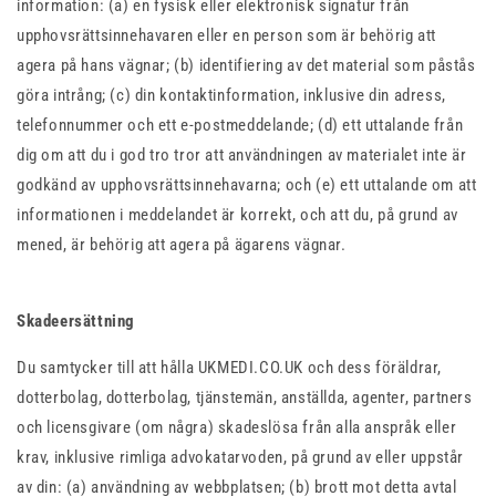
information: (a) en fysisk eller elektronisk signatur från
upphovsrättsinnehavaren eller en person som är behörig att
agera på hans vägnar; (b) identifiering av det material som påstås
göra intrång; (c) din kontaktinformation, inklusive din adress,
telefonnummer och ett e-postmeddelande; (d) ett uttalande från
dig om att du i god tro tror att användningen av materialet inte är
godkänd av upphovsrättsinnehavarna; och (e) ett uttalande om att
informationen i meddelandet är korrekt, och att du, på grund av
mened, är behörig att agera på ägarens vägnar.
Skadeersättning
Du samtycker till att hålla UKMEDI.CO.UK och dess föräldrar,
dotterbolag, dotterbolag, tjänstemän, anställda, agenter, partners
och licensgivare (om några) skadeslösa från alla anspråk eller
krav, inklusive rimliga advokatarvoden, på grund av eller uppstår
av din: (a) användning av webbplatsen; (b) brott mot detta avtal