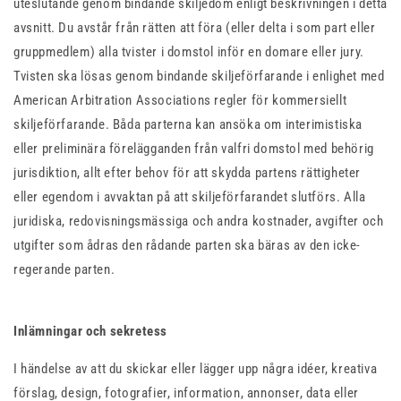
uteslutande genom bindande skiljedom enligt beskrivningen i detta
avsnitt. Du avstår från rätten att föra (eller delta i som part eller
gruppmedlem) alla tvister i domstol inför en domare eller jury.
Tvisten ska lösas genom bindande skiljeförfarande i enlighet med
American Arbitration Associations regler för kommersiellt
skiljeförfarande. Båda parterna kan ansöka om interimistiska
eller preliminära förelägganden från valfri domstol med behörig
jurisdiktion, allt efter behov för att skydda partens rättigheter
eller egendom i avvaktan på att skiljeförfarandet slutförs. Alla
juridiska, redovisningsmässiga och andra kostnader, avgifter och
utgifter som ådras den rådande parten ska bäras av den icke-
regerande parten.
Inlämningar och sekretess
I händelse av att du skickar eller lägger upp några idéer, kreativa
förslag, design, fotografier, information, annonser, data eller