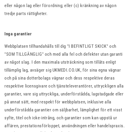
eller någon lag eller förordning; eller (c) kränkning av någon
tredje parts rättigheter.
Inga garantier
Webbplatsen tillhandahålls till dig "I BEFINTLIGT SKICK" och
"SOM TILLGÄNGLIG" och med alla fel och defekter utan garanti
av något slag. I den maximala utsträckning som tillåts enligt
tillämplig lag, avsäger sig UKMEDI.CO.UK, för sina egna vägnar
och på sina dotterbolags vägnar och dess respektive deras
respektive licensgivare och tjänsteleverantörer, uttryckligen alla
garantier, vare sig uttryckliga, underförstådda, lagstadgade eller
på annat sätt, med respekt för webbplatsen, inklusive alla
underförstådda garantier om säljbarhet, lämplighet för ett visst
syfte, titel och icke-intrång, och garantier som kan uppstå ur
affären, prestationsförloppet, användningen eller handelspraxis.