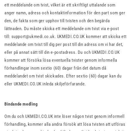
ett meddelande om tvist, vilket är ett skriftligt uttalande som
anger namn, adress och kontaktinformation för den part som ger
den, de fakta som ger upphov till tvisten och den begärda
lättnaden. Du måste skicka ett meddelande om tvist via e-post
till:
support@ukmedi.co.uk
. UKMEDI.CO.UK kommer att skicka ett
meddelande om tvist till dig per post till din adress om vi har det,
eller på annat sätt till din e-postadress. Du och UKMEDI.CO.UK
kommer att försöka lösa eventuella tvister genom informella
förhandlingar inom sextio (60) dagar från det datum då
meddelandet om tvist skickades. Efter sextio (60) dagar kan du
eller UKMEDI.CO.UK inleda skiljeförfarande.
Bindande medling
Om du och UKMEDI.CO.UK inte löser någon tvist genom informell
förhandling, kommer alla andra försök att lösa tvisten att utföras