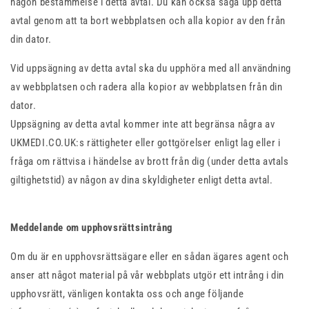
någon bestämmelse i detta avtal. Du kan också säga upp detta
avtal genom att ta bort webbplatsen och alla kopior av den från
din dator.
Vid uppsägning av detta avtal ska du upphöra med all användning
av webbplatsen och radera alla kopior av webbplatsen från din
dator.
Uppsägning av detta avtal kommer inte att begränsa några av
UKMEDI.CO.UK:s rättigheter eller gottgörelser enligt lag eller i
fråga om rättvisa i händelse av brott från dig (under detta avtals
giltighetstid) av någon av dina skyldigheter enligt detta avtal.
Meddelande om upphovsrättsintrång
Om du är en upphovsrättsägare eller en sådan ägares agent och
anser att något material på vår webbplats utgör ett intrång i din
upphovsrätt, vänligen kontakta oss och ange följande