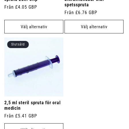
spetsspruta
Ordinarie
Från £4.05 GBP
Ordinarie
Från £6.76 GBP
pris
pris
Välj alternativ
Välj alternativ
Slutsåld
2,5 ml steril spruta för oral
medicin
Ordinarie
Från £5.41 GBP
pris