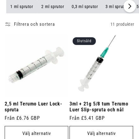
1 ml sprutor
2 ml sprutor
0,3 ml sprutor
3 ml sprutor
5
Filtrera och sortera
11 produkter
Slutsåld
2,5 ml Terumo Luer Lock-
3ml + 21g 5/8 tum Terumo
spruta
Luer Slip-spruta och nål
Ordinarie
Från £6.76 GBP
Ordinarie
Från £5.41 GBP
pris
pris
Välj alternativ
Välj alternativ