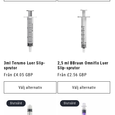
3ml Terumo Luer Slip-
2,5 ml BBraun Omnifix Luer
sprutor
Slip-sprutor
Ordinarie
Från £4.05 GBP
Ordinarie
Från £2.56 GBP
pris
pris
Välj alternativ
Välj alternativ
Slutsåld
Slutsåld