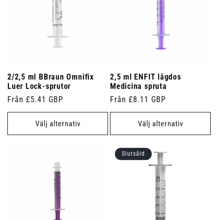
2/2,5 ml BBraun Omnifix
2,5 ml ENFIT lågdos
Luer Lock-sprutor
Medicina spruta
Ordinarie
Från £5.41 GBP
Ordinarie
Från £8.11 GBP
pris
pris
Välj alternativ
Välj alternativ
Slutsåld