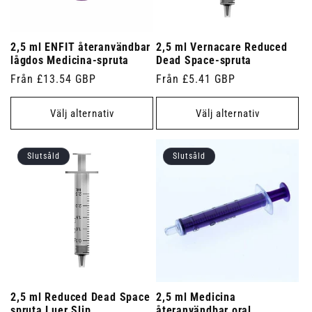
2,5 ml ENFIT återanvändbar
2,5 ml Vernacare Reduced
lågdos Medicina-spruta
Dead Space-spruta
Ordinarie
Från £13.54 GBP
Ordinarie
Från £5.41 GBP
pris
pris
Välj alternativ
Välj alternativ
Slutsåld
Slutsåld
2,5 ml Reduced Dead Space
2,5 ml Medicina
spruta Luer Slip
återanvändbar oral