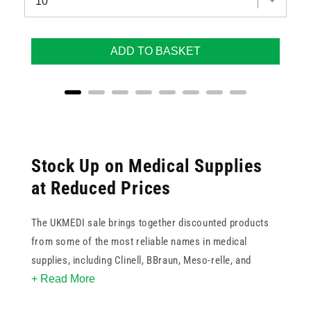
ADD TO BASKET
Stock Up on Medical Supplies
at Reduced Prices
The UKMEDI sale brings together discounted products
from some of the most reliable names in medical
supplies, including Clinell, BBraun, Meso-relle, and
+ Read More
Teqler. Whether you are restocking consumables for a
clinical setting or sourcing equipment for home care