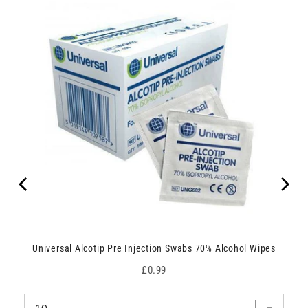
Universal Alcotip Pre Injection Swabs 70% Alcohol Wipes
Price
£0.99