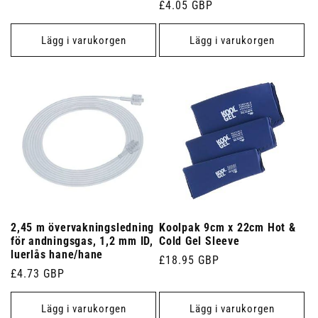
Ordinarie
£4.05 GBP
pris
pris
Lägg i varukorgen
Lägg i varukorgen
2,45 m övervakningsledning
Koolpak 9cm x 22cm Hot &
för andningsgas, 1,2 mm ID,
Cold Gel Sleeve
luerlås hane/hane
Ordinarie
£18.95 GBP
Ordinarie
£4.73 GBP
pris
pris
Lägg i varukorgen
Lägg i varukorgen