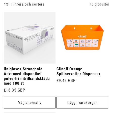
Filtrera och sortera
40 produkter
Unigloves Stronghold
Clinell Orange
Advanced disponibel
Spillservetter Dispenser
pulverfri nitrilhandsklåda
Ordinarie
£9.48 GBP
med 100 st
pris
Ordinarie
£16.35 GBP
pris
Välj alternativ
Lägg i varukorgen