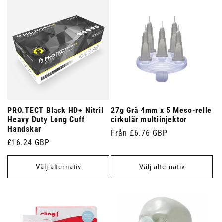
PRO.TECT Black HD+ Nitril
27g Grå 4mm x 5 Meso-relle
Heavy Duty Long Cuff
cirkulär multiinjektor
Handskar
Ordinarie
Från £6.76 GBP
Ordinarie
£16.24 GBP
pris
pris
Välj alternativ
Välj alternativ