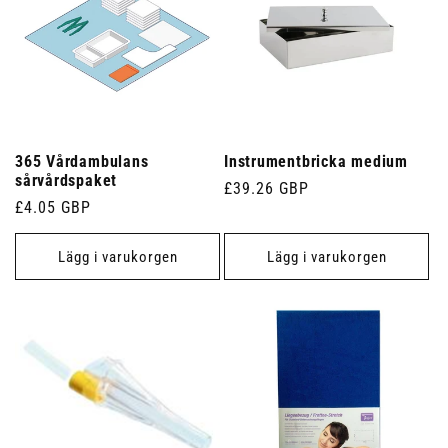
365 Vårdambulans
Instrumentbricka medium
sårvårdspaket
Ordinarie
£39.26 GBP
Ordinarie
£4.05 GBP
pris
pris
Lägg i varukorgen
Lägg i varukorgen