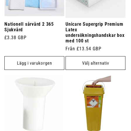
Nationell sårvård 2 365
Unicare Supergrip Premium
Sjukvård
Latex
undersökningshandskar box
Ordinarie
£3.38 GBP
med 100 st
pris
Ordinarie
Från £13.54 GBP
pris
Lägg i varukorgen
Välj alternativ