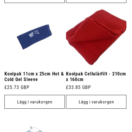
Koolpak 11cm x 25cm Hot &
Koolpak Cellulärfilt - 210cm
Cold Gel Sleeve
x 160cm
Ordinarie
£25.73 GBP
Ordinarie
£33.85 GBP
pris
pris
Lägg i varukorgen
Lägg i varukorgen