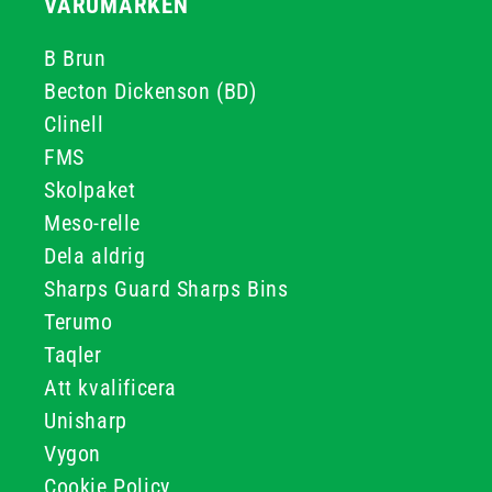
VARUMÄRKEN
B Brun
Becton Dickenson (BD)
Clinell
FMS
Skolpaket
Meso-relle
Dela aldrig
Sharps Guard Sharps Bins
Terumo
Taqler
Att kvalificera
Unisharp
Vygon
Cookie Policy