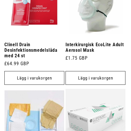
Clinell Drain
Interkirurgisk EcoLite Adult
Desinfektionsmedelslåda
Aerosol Mask
med 24 st
Ordinarie
£1.75 GBP
Ordinarie
£64.99 GBP
pris
pris
Lägg i varukorgen
Lägg i varukorgen