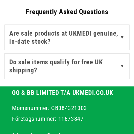
use, the sale is a practical opportunity to reduce your
Frequently Asked Questions
costs without compromising on quality. All products are
genuine, in-date stock from established brands. We
recommend you order promptly as sale items are
Are sale products at UKMEDI genuine,
subject to stock availability.
▼
in-date stock?
Do sale items qualify for free UK
▼
shipping?
GG & BB LIMITED T/A UKMEDI.CO.UK
Momsnummer: GB384321303
Företagsnummer: 11673847