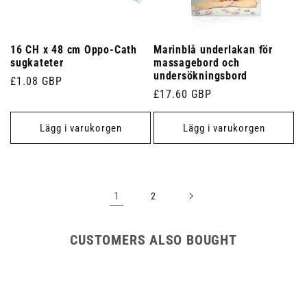
16 CH x 48 cm Oppo-Cath
Marinblå underlakan för
sugkateter
massagebord och
undersökningsbord
Ordinarie
£1.08 GBP
Ordinarie
£17.60 GBP
pris
pris
Lägg i varukorgen
Lägg i varukorgen
1
2
CUSTOMERS ALSO BOUGHT