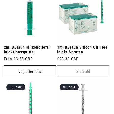
2ml BBraun silikonoljefri
1ml BBraun Silicon Oil Free
injektionsspruta
Injekt Sprutan
Ordinarie
Från £3.38 GBP
Ordinarie
£20.30 GBP
pris
pris
Välj alternativ
Slutsåld
Slutsåld
Slutsåld