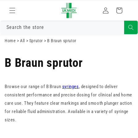
Gå vidare till
Logga
innehåll
Varukorg
in
Search the store
Home
>
All
>
Sprutor
>
B Braun sprutor
B Braun sprutor
Browse our range of B Braun
syringes
, designed to deliver
consistent performance and precise dosing for clinical and home
care use. They feature clear markings and smooth plunger action
for reliable fluid administration. Available in a variety of syringe
sizes.