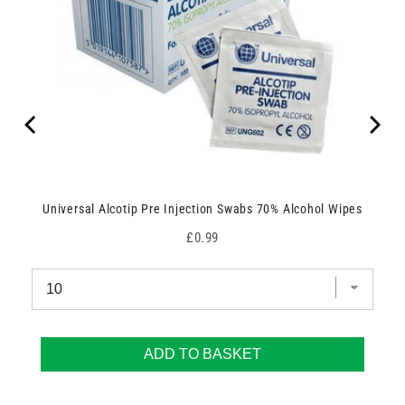
Universal Alcotip Pre Injection Swabs 70% Alcohol Wipes
Price
£0.99
ADD TO BASKET