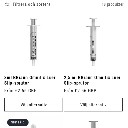
Filtrera och sortera
18 produkter
3ml BBraun Omnifix Luer
2,5 ml BBraun Omnifix Luer
Slip-sprutor
Slip-sprutor
Ordinarie
Från £2.56 GBP
Ordinarie
Från £2.56 GBP
pris
pris
Välj alternativ
Välj alternativ
Slutsåld