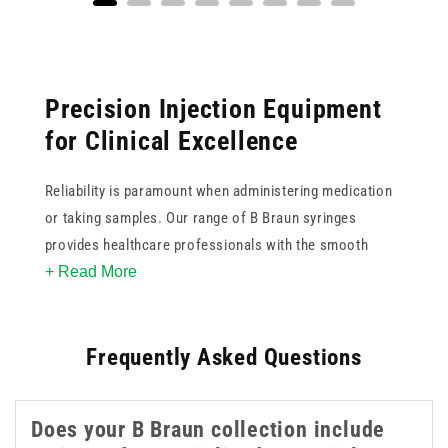
Precision Injection Equipment
for Clinical Excellence
Reliability is paramount when administering medication
or taking samples. Our range of B Braun syringes
provides healthcare professionals with the smooth
+ Read More
plunger movement and crystal clear barrels necessary
for accurate dosage control. These high quality medical
instruments are designed to reduce the risk of dosage
Frequently Asked Questions
errors through easy to read graduations. By choosing B
Braun syringes from this collection, you ensure
compatibility with various needle gauges and infusion
Does your B Braun collection include
sets. Whether you require Luer slip or Luer lock