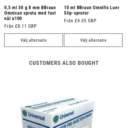
0,5 ml 30 g 8 mm BBraun
10 ml BBraun Omnifix Luer
Omnican spruta med fast
Slip-sprutor
nål u100
Ordinarie
Från £4.05 GBP
Ordinarie
Från £8.11 GBP
pris
pris
Välj alternativ
Välj alternativ
CUSTOMERS ALSO BOUGHT