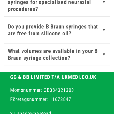
syringes for specialised neuraxial
▼
connections, these sterile disposables support safe
procedures?
practice and improved patient comfort across all clinical
environments.
Do you provide B Braun syringes that
▼
are free from silicone oil?
What volumes are available in your B
▼
Braun syringe collection?
GG & BB LIMITED T/A UKMEDI.CO.UK
Momsnummer: GB384321303
Företagsnummer: 11673847
3 Lansdowne Road