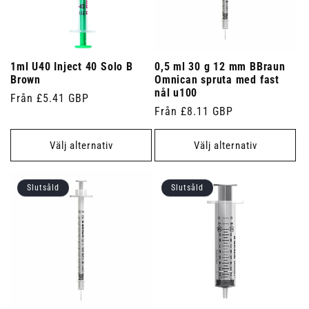
1ml U40 Inject 40 Solo B
0,5 ml 30 g 12 mm BBraun
Brown
Omnican spruta med fast
nål u100
Ordinarie
Från £5.41 GBP
Ordinarie
Från £8.11 GBP
pris
pris
Välj alternativ
Välj alternativ
Slutsåld
Slutsåld