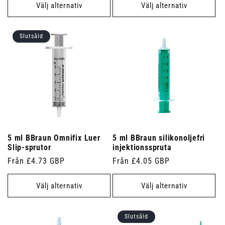
Välj alternativ
Välj alternativ
Slutsåld
5 ml BBraun Omnifix Luer
5 ml BBraun silikonoljefri
Slip-sprutor
injektionsspruta
Ordinarie
Från £4.73 GBP
Ordinarie
Från £4.05 GBP
pris
pris
Välj alternativ
Välj alternativ
Slutsåld