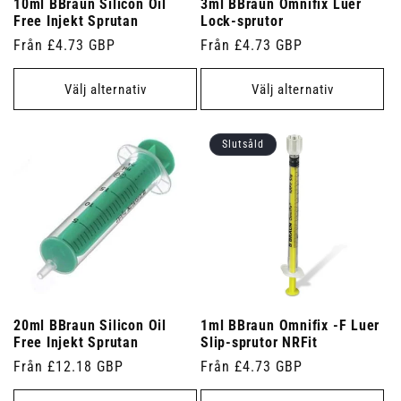
10ml BBraun Silicon Oil
3ml BBraun Omnifix Luer
Free Injekt Sprutan
Lock-sprutor
Ordinarie
Från £4.73 GBP
Ordinarie
Från £4.73 GBP
pris
pris
Välj alternativ
Välj alternativ
Slutsåld
20ml BBraun Silicon Oil
1ml BBraun Omnifix -F Luer
Free Injekt Sprutan
Slip-sprutor NRFit
Ordinarie
Från £12.18 GBP
Ordinarie
Från £4.73 GBP
pris
pris