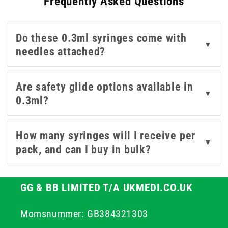
Frequently Asked Questions
occasional and regular use.
Do these 0.3ml syringes come with
▼
needles attached?
Are safety glide options available in
▼
0.3ml?
How many syringes will I receive per
▼
pack, and can I buy in bulk?
GG & BB LIMITED T/A UKMEDI.CO.UK
Momsnummer: GB384321303