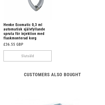
Henke Ecomatic 0,3 ml
automatisk självfyllande
spruta för injektion med
flaskmonterad korg
Ordinarie
£36.55 GBP
pris
Slutsåld
CUSTOMERS ALSO BOUGHT