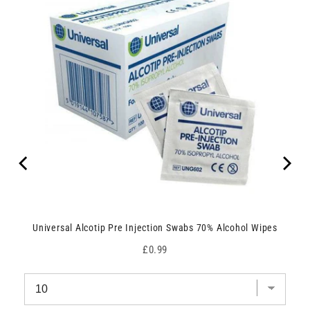
Universal Alcotip Pre Injection Swabs 70% Alcohol Wipes
Price
£0.99