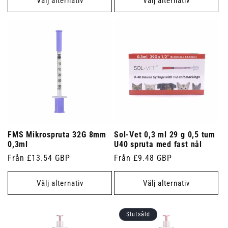
Välj alternativ
Välj alternativ
FMS Mikrospruta 32G 8mm
Sol-Vet 0,3 ml 29 g 0,5 tum
0,3ml
U40 spruta med fast nål
Ordinarie
Från £13.54 GBP
Ordinarie
Från £9.48 GBP
pris
pris
Välj alternativ
Välj alternativ
Slutsåld