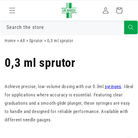
Gå vidare till
Logga
innehåll
Varukorg
in
Search the store
Home
>
All
>
Sprutor
>
0,3 ml sprutor
0,3 ml sprutor
Achieve precise, low-volume dosing with our 0.3ml
syringes
. Ideal
for applications where accuracy is essential. Featuring clear
graduations and a smooth-glide plunger, these syringes are easy
to handle and designed for reliable performance. Available with
different needle gauges.