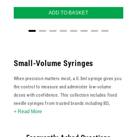
ADD TO BASKET
Small-Volume Syringes
When precision matters most, a 0.3ml syringe gives you
the control to measure and administer low-volume
doses with confidence. This collection includes fixed
needle syringes from trusted brands including BD,
+ Read More
Unisharp, and Sol-Vet, with needle gauges ranging from
25g to 32g to suit different needs. Safety glide options
are available for added protection, and U40 and U100
formats are stocked. Available in packs to suit both