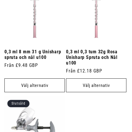
0,3 ml 8 mm 31 g Unisharp
0,3 ml 0,3 tum 32g Rosa
spruta och nål u100
Unisharp Spruta och Nål
u100
Ordinarie
Från £9.48 GBP
Ordinarie
Från £12.18 GBP
pris
pris
Välj alternativ
Välj alternativ
Slutsåld