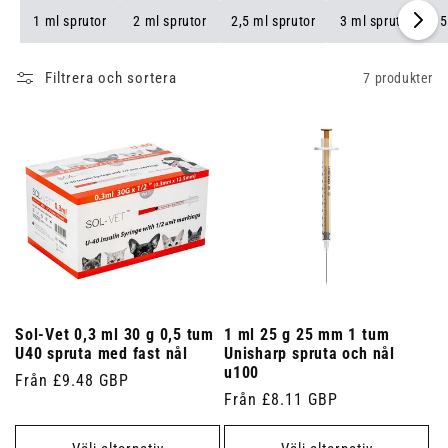
1 ml sprutor
2 ml sprutor
2,5 ml sprutor
3 ml sprutor
5
Filtrera och sortera
7 produkter
Sol-Vet 0,3 ml 30 g 0,5 tum
1 ml 25 g 25 mm 1 tum
U40 spruta med fast nål
Unisharp spruta och nål
u100
Ordinarie
Från £9.48 GBP
Ordinarie
Från £8.11 GBP
pris
pris