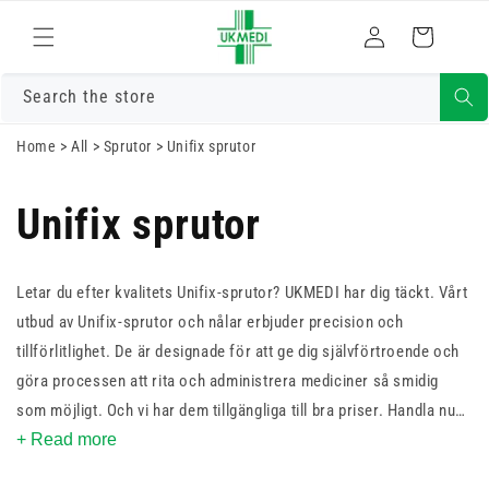
Gå vidare till
Logga
innehåll
Varukorg
in
Search the store
Home
>
All
>
Sprutor
>
Unifix sprutor
Unifix sprutor
Letar du efter kvalitets Unifix-sprutor? UKMEDI har dig täckt. Vårt
utbud av Unifix-sprutor och nålar erbjuder precision och
tillförlitlighet. De är designade för att ge dig självförtroende och
göra processen att rita och administrera mediciner så smidig
som möjligt. Och vi har dem tillgängliga till bra priser. Handla nu
och se skillnaden själv.
+ Read more