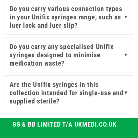
the full selection. Whether you need a centre tip or
Do you carry various connection types
standard design, this curated group of six Unifix
in your Unifix syringes range, such as
▼
products helps streamline the selection process for
luer lock and luer slip?
routine or specialised use.
Do you carry any specialised Unifix
syringes designed to minimise
▼
medication waste?
Are the Unifix syringes in this
collection intended for single-use and
▼
supplied sterile?
GG & BB LIMITED T/A UKMEDI.CO.UK