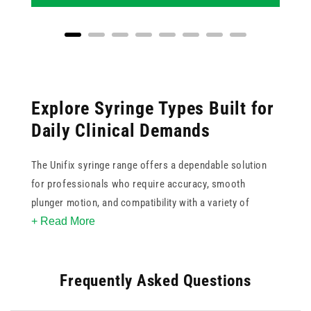
Explore Syringe Types Built for
Daily Clinical Demands
The Unifix syringe range offers a dependable solution
for professionals who require accuracy, smooth
plunger motion, and compatibility with a variety of
+ Read More
procedures. With sizes from 1ml to 10ml, and both Luer
Lock and Luer Slip types available, this collection meets
the needs of various dosing volumes and connection
Frequently Asked Questions
preferences. All syringes in this category are Unifix
branded, ensuring consistency and build quality across