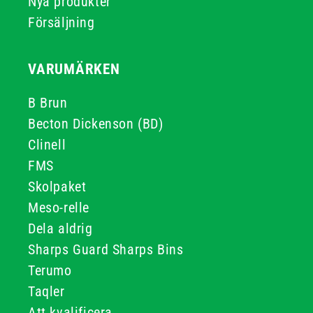
Nya produkter
Försäljning
VARUMÄRKEN
B Brun
Becton Dickenson (BD)
Clinell
FMS
Skolpaket
Meso-relle
Dela aldrig
Sharps Guard Sharps Bins
Terumo
Taqler
Att kvalificera