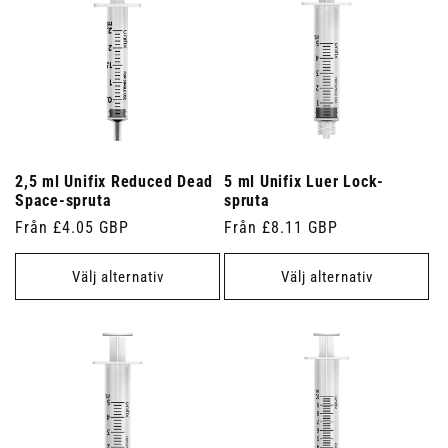
2,5 ml Unifix Reduced Dead
5 ml Unifix Luer Lock-
Space-spruta
spruta
Ordinarie
Från £4.05 GBP
Ordinarie
Från £8.11 GBP
pris
pris
Välj alternativ
Välj alternativ