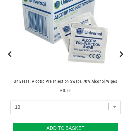
Universal Alcotip Pre Injection Swabs 70% Alcohol Wipes
Price
£0.99
ADD TO BASKET