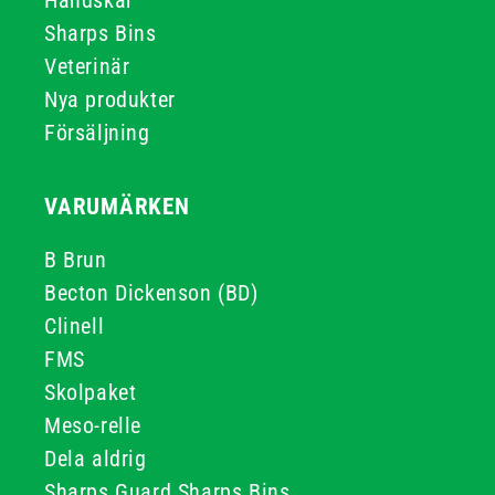
Handskar
Sharps Bins
Veterinär
Nya produkter
Försäljning
VARUMÄRKEN
B Brun
Becton Dickenson (BD)
Clinell
FMS
Skolpaket
Meso-relle
Dela aldrig
Sharps Guard Sharps Bins