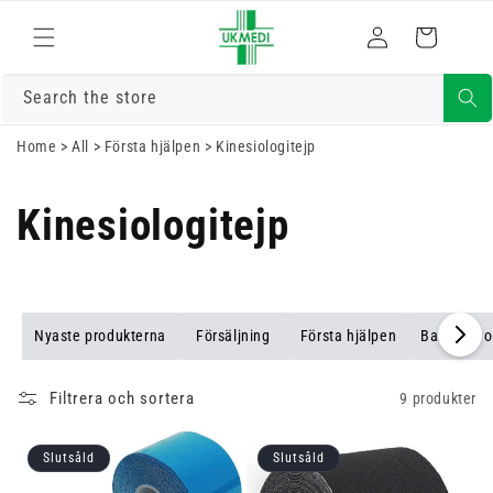
Gå vidare till
Logga
innehåll
Varukorg
in
Search the store
Home
>
All
>
Första hjälpen
>
Kinesiologitejp
Kinesiologitejp
Nyaste produkterna
Försäljning
Första hjälpen
Bandage o
Filtrera och sortera
9 produkter
Slutsåld
Slutsåld