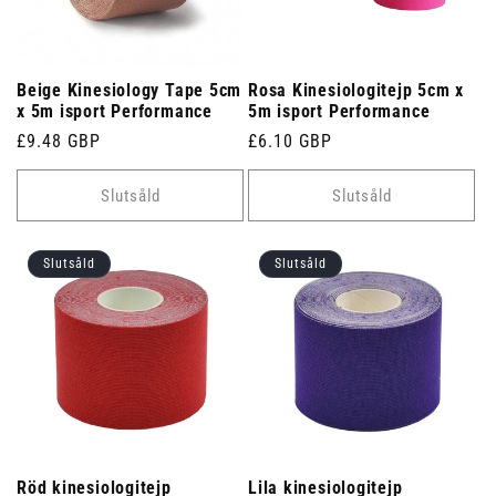
Beige Kinesiology Tape 5cm
Rosa Kinesiologitejp 5cm x
x 5m isport Performance
5m isport Performance
Ordinarie
£9.48 GBP
Ordinarie
£6.10 GBP
pris
pris
Slutsåld
Slutsåld
Slutsåld
Slutsåld
Röd kinesiologitejp
Lila kinesiologitejp