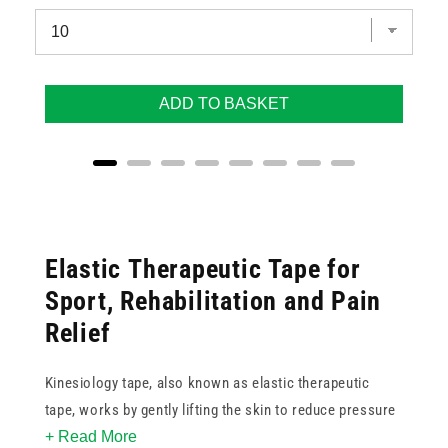
ADD TO BASKET
Elastic Therapeutic Tape for
Sport, Rehabilitation and Pain
Relief
Kinesiology tape, also known as elastic therapeutic
tape, works by gently lifting the skin to reduce pressure
+ Read More
on the tissue beneath, which can help ease localised