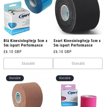
Blå Kinesiologitejp 5cm x
Svart Kinesiologitejp 5cm x
5m isport Performance
5m isport Performance
Ordinarie
£6.10 GBP
Ordinarie
£6.10 GBP
pris
pris
Slutsåld
Slutsåld
Slutsåld
Slutsåld