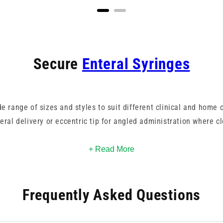
Secure
Enteral Syringes
e range of sizes and styles to suit different clinical and home 
eral delivery or eccentric tip for angled administration where cl
ction are compatible with ISO 80369-3 connectors, ensuring secure
+ Read More
h IV or injection systems. This makes them ideal for tube feedi
y, particularly in paediatrics, critical care, and long-term home 
Frequently Asked Questions
 and Medicina, you can rely on smooth plunger action, precise v
sign. These
syringes
provide consistent performance you can tru