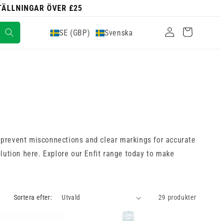
STÄLLNINGAR ÖVER £25
Logga
Varukorg
SE (GBP)
Svenska
in
o prevent misconnections and clear markings for accurate
solution here. Explore our Enfit range today to make
Sortera efter:
29 produkter