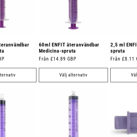
teranvändbar
60ml ENFIT återanvändbar
2,5 ml ENF
ta
Medicina-spruta
spruta
BP
Ordinarie
Från £14.89 GBP
Ordinarie
Från £8.11
pris
pris
lternativ
Välj alternativ
Väl