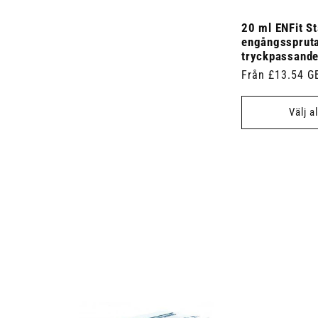
20 ml ENFit S
engångssprut
tryckpassande
Ordinarie
Från £13.54 G
pris
Välj a
 7.5cm x