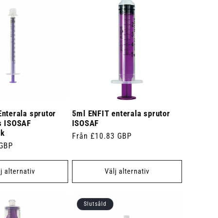
nterala sprutor
5ml ENFIT enterala sprutor
s ISOSAF
ISOSAF
uk
Ordinarie
Från £10.83 GBP
 GBP
pris
j alternativ
Välj alternativ
Slutsåld