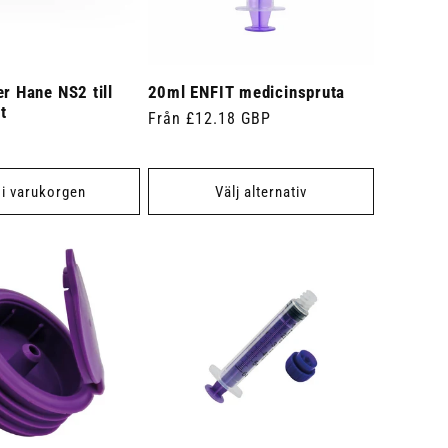
er Hane NS2 till
20ml ENFIT medicinspruta
t
Ordinarie
Från £12.18 GBP
pris
 i varukorgen
Välj alternativ