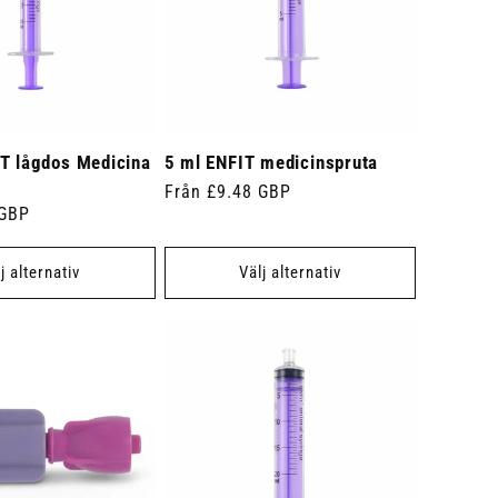
IT lågdos Medicina
5 ml ENFIT medicinspruta
Ordinarie
Från £9.48 GBP
 GBP
pris
j alternativ
Välj alternativ