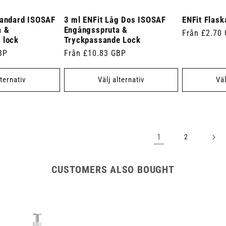
tandard ISOSAF
3 ml ENFit Låg Dos ISOSAF
ENFit Flask
a &
Engångsspruta &
Ordinarie
Från £2.70
 lock
Tryckpassande Lock
pris
BP
Ordinarie
Från £10.83 GBP
pris
lternativ
Välj alternativ
Väl
1
2
CUSTOMERS ALSO BOUGHT