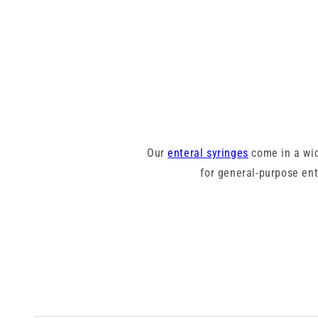
Our
enteral syringes
come in a wid
for general-purpose ent
All Enfit syringes in this colle
prevent accidental cross-use wit
deliver
With trusted brands like Enteral
de