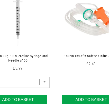
 30g BD Microfine Syringe and
180cm Intrafix SafeSet Infusi
Needle u100
Price
£2.49
Price
£5.99
ADD TO BASKET
ADD TO BASKET