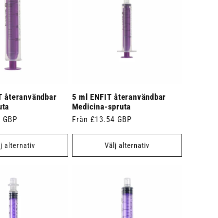
T återanvändbar
5 ml ENFIT återanvändbar
uta
Medicina-spruta
4 GBP
Ordinarie
Från £13.54 GBP
pris
j alternativ
Välj alternativ