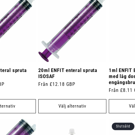
teral spruta
20ml ENFIT enteral spruta
1ml ENFIT E
ISOSAF
med låg do
engångsbr
BP
Ordinarie
Från £12.18 GBP
Ordinarie
Från £8.11
pris
pris
lternativ
Välj alternativ
Väl
Slutsåld