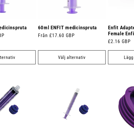
dicinspruta
60ml ENFIT medicinspruta
Enfit Adapt
Female Enfi
BP
Ordinarie
Från £17.60 GBP
Ordinarie
£2.16 GBP
pris
pris
lternativ
Välj alternativ
Lägg