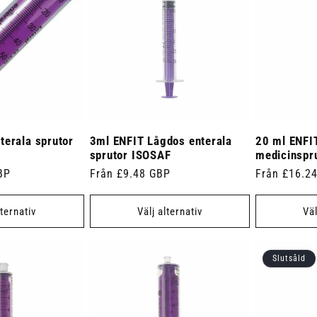
terala sprutor
3ml ENFIT Lågdos enterala
20 ml ENFI
sprutor ISOSAF
medicinspr
BP
Ordinarie
Från £9.48 GBP
Ordinarie
Från £16.2
pris
pris
lternativ
Välj alternativ
Väl
Slutsåld