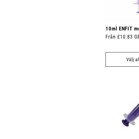
10ml ENFIT me
Ordinarie
Från £10.83 G
pris
Välj a