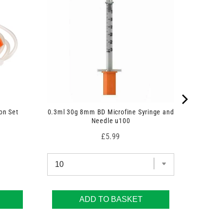
on Set
0.3ml 30g 8mm BD Microfine Syringe and
Needle u100
Price
£5.99
ADD TO BASKET