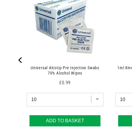
Universal Alcotip Pre Injection Swabs
1ml 8mm
70% Alcohol Wipes
Price
£0.99
ADD TO BASKET