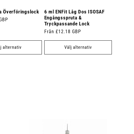
a Överföringslock
6 ml ENFit Låg Dos ISOSAF
Engångsspruta &
 GBP
Tryckpassande Lock
Ordinarie
Från £12.18 GBP
pris
j alternativ
Välj alternativ