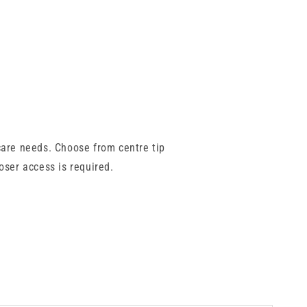
care needs. Choose from centre tip
oser access is required.
, leak-free connections that help
ng, flushing, and oral medication
feeding.
olume control, and safe, hygienic
st.