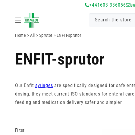
Gå vidare till
+441603 336056
s
innehåll
Search the store
Home
>
All
>
Sprutor
>
ENFIT-sprutor
ENFIT-sprutor
Our Enfit
syringes
are specifically designed for safe ent
dosing, they meet current ISO standards for enteral care.
feeding and medication delivery safer and simpler.
Filter: