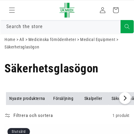
Gå vidare till
Logga
innehåll
Varukorg
in
Search the store
Home
>
All
>
Medicinska förnödenheter
>
Medical Equipment
>
Säkerhetsglasögon
Säkerhetsglasögon
Nyaste produkterna
Försäljning
Skalpeller
Säkerhetsnå
Filtrera och sortera
1 produkt
Slutsåld