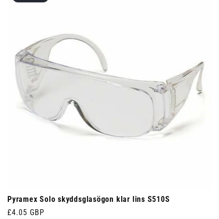
Pyramex Solo skyddsglasögon klar lins S510S
Ordinarie
£4.05 GBP