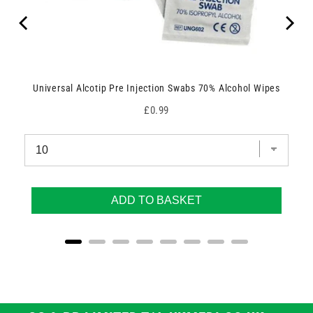
Universal Alcotip Pre Injection Swabs 70% Alcohol Wipes
Price
£0.99
ADD TO BASKET