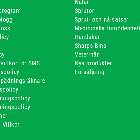
Nålar
-program
Sprutor
blogg
Sprut- och nålsatser
 oss
Medicinska förnödenhet
licy
Handskar
Sharps Bins
cy
Veterinär
villkor för SMS
Nya produkter
gspolicy
Försäljning
spädningsräknare
tspolicy
ningspolicy
ningspolicy
ner
 Villkor