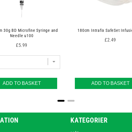
 30g BD Microfine Syringe and
180cm Intrafix SafeSet Infusi
Needle u100
Price
£2.49
Price
£5.99
ADD TO BASKET
ADD TO BASKET
ATION
KATEGORIER