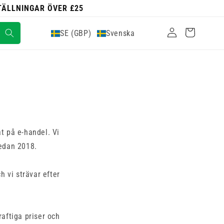
STÄLLNINGAR ÖVER £25
Logga
Varukorg
SE (GBP)
Svenska
in
t på e-handel. Vi
sedan 2018.
h vi strävar efter
raftiga priser och