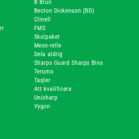
B Brun
Becton Dickenson (BD)
Clinell
er
FMS
Skolpaket
Meso-relle
Dela aldrig
Sharps Guard Sharps Bins
Terumo
Taqler
Att kvalificera
Unisharp
Vygon