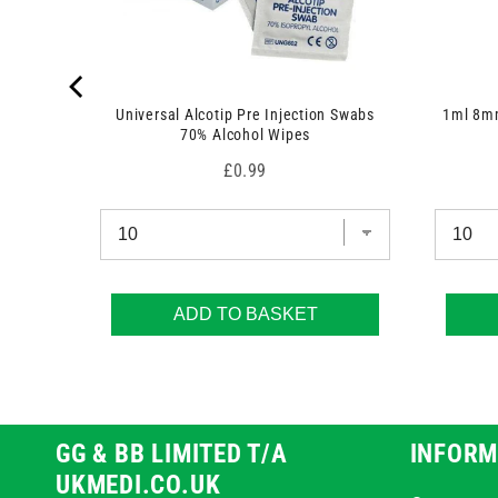
 7.5cm x
Universal Alcotip Pre Injection Swabs
1ml 8mm
70% Alcohol Wipes
Price
£0.99
ADD TO BASKET
GG & BB LIMITED T/A
INFORM
UKMEDI.CO.UK