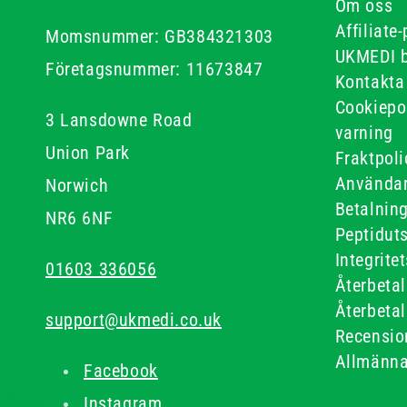
Om oss
Affiliate
Momsnummer: GB384321303
UKMEDI 
Företagsnummer: 11673847
Kontakta
Cookiepo
3 Lansdowne Road
varning
Union Park
Fraktpoli
Användar
Norwich
Betalnin
NR6 6NF
Peptidut
Integrite
01603 336056
Återbetal
Återbetal
support@ukmedi.co.uk
Recensio
Allmänna
Facebook
Instagram