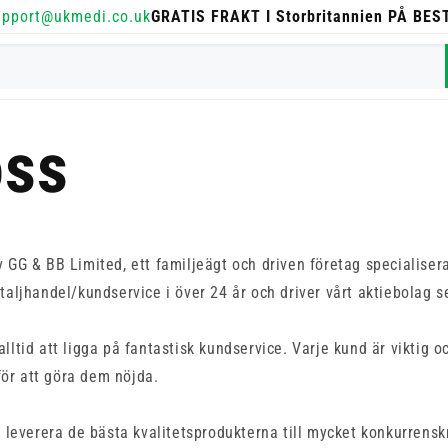
upport@ukmedi.co.uk
GRATIS FRAKT I Storbritannien PÅ BE
ss
 GG & BB Limited, ett familjeägt och driven företag specialisera
taljhandel/kundservice i över 24 år och driver vårt aktiebolag 
ltid att ligga på fantastisk kundservice. Varje kund är viktig oc
 för att göra dem nöjda.
t leverera de bästa kvalitetsprodukterna till mycket konkurrensk