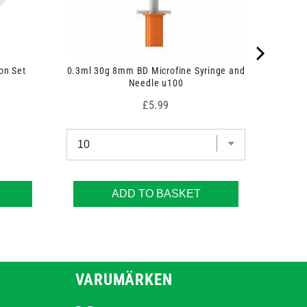
on Set
0.3ml 30g 8mm BD Microfine Syringe and
Needle u100
Price
£5.99
ADD TO BASKET
VARUMÄRKEN