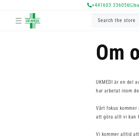
Gå vidare till
+441603 336056
s
innehåll
Search the store
Om o
UKMEDI är en del av
har arbetat inom de
Vårt fokus kommer al
att göra allt vi kan
Vi kommer alltid at