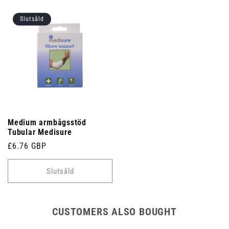
Slutsåld
Medium armbågsstöd
Tubular Medisure
Ordinarie
£6.76 GBP
pris
Slutsåld
CUSTOMERS ALSO BOUGHT