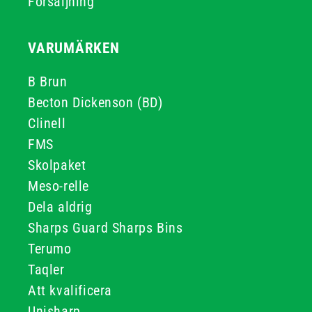
Försäljning
VARUMÄRKEN
B Brun
Becton Dickenson (BD)
Clinell
FMS
Skolpaket
Meso-relle
Dela aldrig
Sharps Guard Sharps Bins
Terumo
Taqler
Att kvalificera
Unisharp