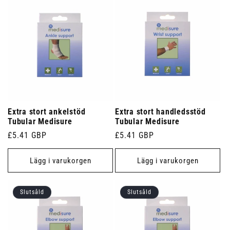
Extra stort ankelstöd
Extra stort handledsstöd
Tubular Medisure
Tubular Medisure
Ordinarie
£5.41 GBP
Ordinarie
£5.41 GBP
pris
pris
Lägg i varukorgen
Lägg i varukorgen
Slutsåld
Slutsåld