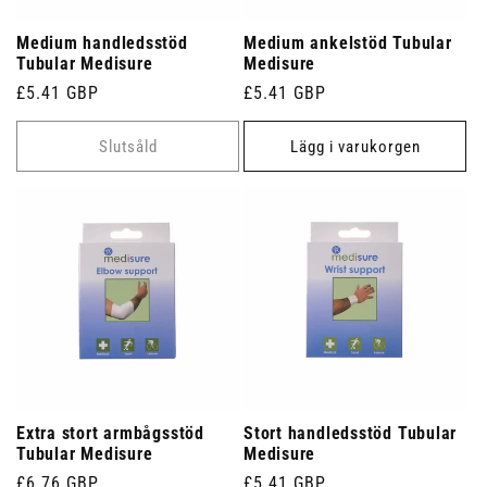
Medium handledsstöd
Medium ankelstöd Tubular
Tubular Medisure
Medisure
Ordinarie
£5.41 GBP
Ordinarie
£5.41 GBP
pris
pris
Slutsåld
Lägg i varukorgen
Extra stort armbågsstöd
Stort handledsstöd Tubular
Tubular Medisure
Medisure
Ordinarie
£6.76 GBP
Ordinarie
£5.41 GBP