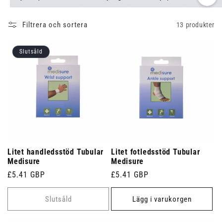
Filtrera och sortera
13 produkter
Slutsåld
Litet handledsstöd Tubular
Litet fotledsstöd Tubular
Medisure
Medisure
Ordinarie
£5.41 GBP
Ordinarie
£5.41 GBP
pris
pris
Slutsåld
Lägg i varukorgen