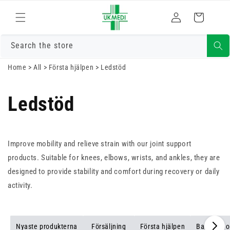
Gå vidare till
Logga
innehåll
Varukorg
in
Search the store
Home
>
All
>
Första hjälpen
>
Ledstöd
Ledstöd
Improve mobility and relieve strain with our joint support
products. Suitable for knees, elbows, wrists, and ankles, they are
designed to provide stability and comfort during recovery or daily
activity.
Nyaste produkterna
Försäljning
Första hjälpen
Bandage o