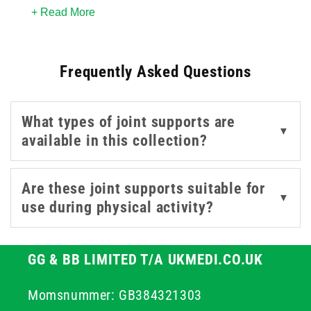
+ Read More
meaningful difference to comfort and function. This
collection covers tubular supports for the wrist, elbow,
and ankle in a range of sizes from small to extra large,
Frequently Asked Questions
as well as a neoprene wrap suitable for broader
compression and warmth across multiple joint areas.
Tubular supports offer a straightforward slip-on fit,
What types of joint supports are
while the neoprene wrap provides a more adjustable
▼
available in this collection?
option.
Explore our
hot and cold packs
kinesiology tape
for
Are these joint supports suitable for
▼
more injury management and recovery support
use during physical activity?
products.
GG & BB LIMITED T/A UKMEDI.CO.UK
Momsnummer: GB384321303