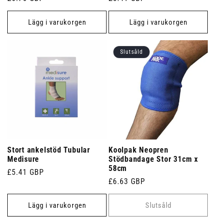
pris
pris
Lägg i varukorgen
Lägg i varukorgen
Slutsåld
Stort ankelstöd Tubular
Koolpak Neopren
Medisure
Stödbandage Stor 31cm x
58cm
Ordinarie
£5.41 GBP
Ordinarie
£6.63 GBP
pris
pris
Lägg i varukorgen
Slutsåld