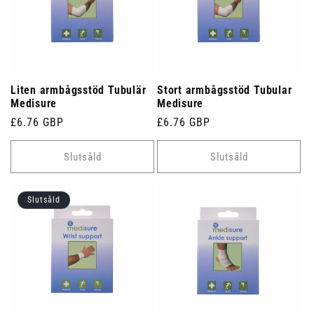
Liten armbågsstöd Tubulär
Stort armbågsstöd Tubular
Medisure
Medisure
Ordinarie
£6.76 GBP
Ordinarie
£6.76 GBP
pris
pris
Slutsåld
Slutsåld
Slutsåld