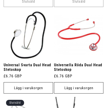
Slutsåld
Slutsåld
Universal Svarta Dual Head
Universella Röda Dual Head
Stetoskop
Stetoskop
Ordinarie
£6.76 GBP
Ordinarie
£6.76 GBP
pris
pris
Lägg i varukorgen
Lägg i varukorgen
Slutsåld