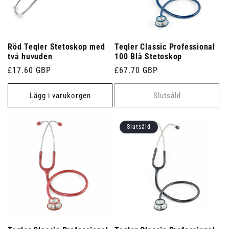
Röd Teqler Stetoskop med
Teqler Classic Professional
två huvuden
100 Blå Stetoskop
Ordinarie
£17.60 GBP
Ordinarie
£67.70 GBP
pris
pris
Lägg i varukorgen
Slutsåld
Slutsåld