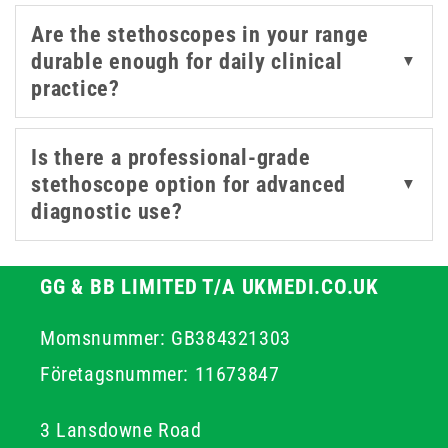
the UK.
Are the stethoscopes in your range
durable enough for daily clinical
▼
practice?
Is there a professional-grade
stethoscope option for advanced
▼
diagnostic use?
GG & BB LIMITED T/A UKMEDI.CO.UK
Momsnummer: GB384321303
Företagsnummer: 11673847
3 Lansdowne Road