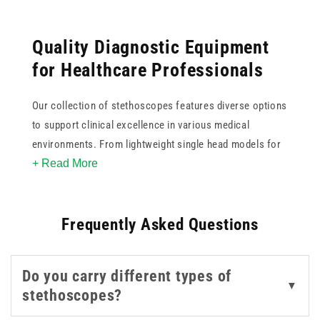
Quality Diagnostic Equipment
for Healthcare Professionals
Our collection of stethoscopes features diverse options
to support clinical excellence in various medical
environments. From lightweight single head models for
+ Read More
basic assessments to professional Teqler instruments
with superior acoustic sensitivity, we provide tools that
ensure clear sound transmission. You can select from
Frequently Asked Questions
various colours to personalise your equipment while
maintaining the high standards required for daily patient
care. Whether you require a dual head design for
Do you carry different types of
versatile frequency detection or a classic professional
▼
stethoscopes?
model for deep auscultation, our range offers
dependable performance for doctors and nurses across