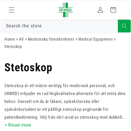
Gå vidare till
Logga
innehåll
Varukorg
in
Search the store
Home
>
All
>
Medicinska förnödenheter
>
Medical Equipment
>
Stetoskop
Stetoskop
Stetoskop är ett måste-verktyg för medicinsk personal, och
UKMEDI erbjuder en rad högkvalitativa alternativ för att möta dina
behov. Oavsett om du är läkare, sjuksköterska eller
sjukvårdsstudent är ett pålitligt stetoskop avgörande för
patientbedömning. Välj från vårt urval av stetoskop med dubbelt
och enkelt huvud i en rad livfulla färger för att passa din stil. Med
+ Read more