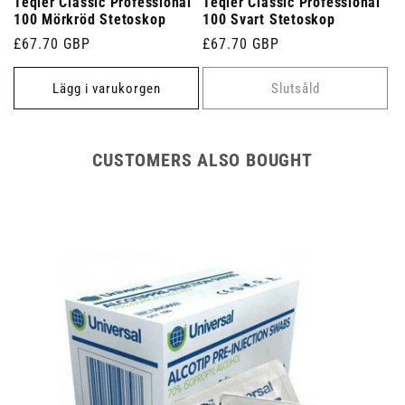
Teqler Classic Professional
Teqler Classic Professional
100 Mörkröd Stetoskop
100 Svart Stetoskop
Ordinarie
£67.70 GBP
Ordinarie
£67.70 GBP
pris
pris
Lägg i varukorgen
Slutsåld
CUSTOMERS ALSO BOUGHT