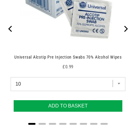
Universal Alcotip Pre Injection Swabs 70% Alcohol Wipes
Price
£0.99
ADD TO BASKET