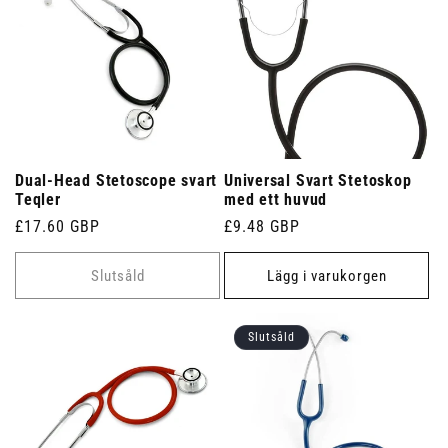
Dual-Head Stetoscope svart
Universal Svart Stetoskop
Teqler
med ett huvud
Ordinarie
£17.60 GBP
Ordinarie
£9.48 GBP
pris
pris
Slutsåld
Lägg i varukorgen
Slutsåld