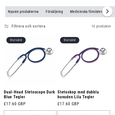
fokus på hållbarhet och precision är våra stetoskop designade
för att ge exceptionell akustik för exakta diagnoser. Handla nu
Nyaste produkterna
Försäljning
Medicinska förnödenheter
för att hitta det perfekta stetoskopet för din träning.
Filtrera och sortera
10 produkter
Slutsåld
Slutsåld
Dual-Head Stetoscope Dark
Stetoskop med dubbla
Blue Teqler
huvuden Lila Teqler
Ordinarie
£17.60 GBP
Ordinarie
£17.60 GBP
pris
pris