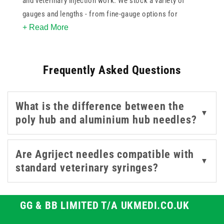
and veterinary injection work. We stock a variety of
gauges and lengths - from fine-gauge options for
+ Read More
smaller animals to wider-bore needles suited to larger
livestock. Hub options include both poly and aluminium
construction. Supplied sterile, these Agriject needles
Frequently Asked Questions
are essential for maintaining professional welfare
standards in farm and large animal medicine.
What is the difference between the
▼
poly hub and aluminium hub needles?
Are Agriject needles compatible with
▼
standard veterinary syringes?
GG & BB LIMITED T/A UKMEDI.CO.UK