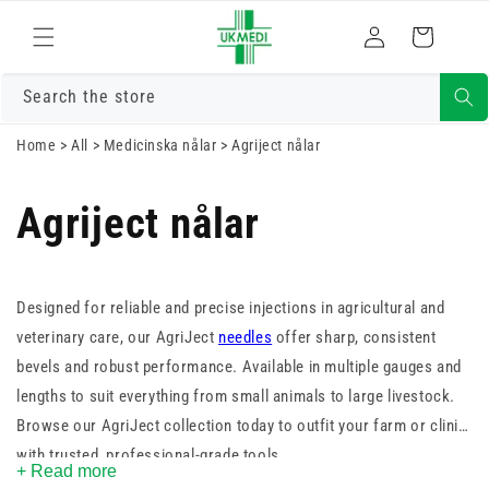
Gå vidare till
Logga
innehåll
Varukorg
in
Search the store
Home
>
All
>
Medicinska nålar
>
Agriject nålar
Agriject nålar
Designed for reliable and precise injections in agricultural and
veterinary care, our AgriJect
needles
offer sharp, consistent
bevels and robust performance. Available in multiple gauges and
lengths to suit everything from small animals to large livestock.
Browse our AgriJect collection today to outfit your farm or clinic
with trusted, professional-grade tools.
+ Read more