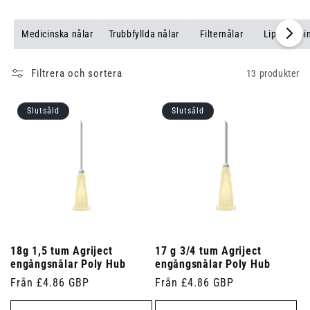
Medicinska nålar
Trubbfyllda nålar
Filternålar
Lipoterapi
Filtrera och sortera
13 produkter
Slutsåld
Slutsåld
18g 1,5 tum Agriject
17 g 3/4 tum Agriject
engångsnålar Poly Hub
engångsnålar Poly Hub
Ordinarie
Från £4.86 GBP
Ordinarie
Från £4.86 GBP
pris
pris