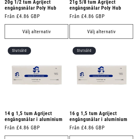
20g 1/2 tum Agriject
21g 5/8 tum Agriject
engångsnålar Poly Hub
engångsnålar Poly Hub
Ordinarie
Från £4.86 GBP
Ordinarie
Från £4.86 GBP
pris
pris
Välj alternativ
Välj alternativ
Slutsåld
Slutsåld
14 g 1,5 tum Agriject
16 g 1,5 tum Agriject
engångsnålar i aluminium
engångsnålar i aluminium
Ordinarie
Från £4.86 GBP
Ordinarie
Från £4.86 GBP
pris
pris