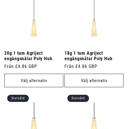
20g 1 tum Agriject
18g 1 tum Agriject
engångsnålar Poly Hub
engångsnålar Poly Hub
Ordinarie
Från £4.86 GBP
Ordinarie
Från £4.86 GBP
pris
pris
Välj alternativ
Välj alternativ
Slutsåld
Slutsåld