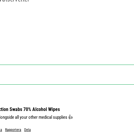
ection Swabs 70% Alcohol Wipes
ongside all your other medical supplies 👍
Ja
Rapportera
Dela