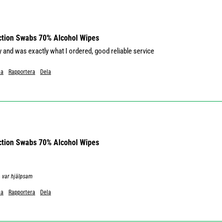
ection Swabs 70% Alcohol Wipes
 and was exactly what I ordered, good reliable service 
Ja
Rapportera
Dela
ection Swabs 70% Alcohol Wipes
n var hjälpsam
Ja
Rapportera
Dela