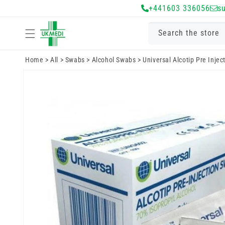
Gå vidare till
+441603 336056
s
innehåll
Search the store
Home
>
All
>
Swabs
>
Alcohol Swabs
>
Universal Alcotip Pre Injec
Gå vidare till
produktinformation