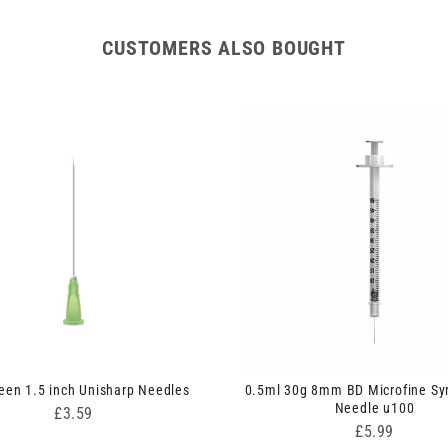
CUSTOMERS ALSO BOUGHT
een 1.5 inch Unisharp Needles
0.5ml 30g 8mm BD Microfine Sy
Needle u100
Price
£3.59
Price
£5.99