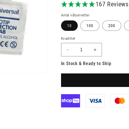
pris
167 Reviews
Antal våtservetter
10
100
200
Kvantitet
Minska
Öka
kvantitet
kvantitet
In Stock & Ready to Ship
för
för
Universal
Universal
Alcotip
Alcotip
Pre
Pre
Injection
Injection
Swabs
Swabs
70
70
%
%
alkoholservetter
alkoholservette