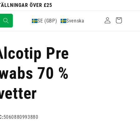
STÄLLNINGAR ÖVER £25
Logga
Varukorg
SE (GBP)
Svenska
in
Alcotip Pre
Swabs 70 %
vetter
C:
5060880993880