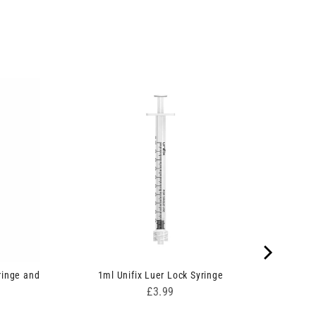
ringe and
1ml Unifix Luer Lock Syringe
Price
£3.99