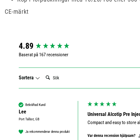
CE-märkt
New content loaded
4.89
Baserat på 167 recensioner
Sök:
Sortera
Bekräftad Kund
Lee
Universal Alcotip Pre Inj
Port Talbot, GB
Compact and easy to store al
Ja rekommenderar denna produkt
Var denna recension hjälpsam?