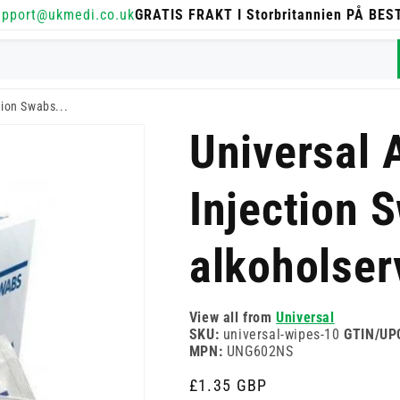
upport@ukmedi.co.uk
GRATIS FRAKT I Storbritannien PÅ BE
tion Swabs...
Universal 
Injection 
alkoholser
View all from
Universal
SKU:
universal-wipes-10
GTIN/UP
MPN:
UNG602NS
Ordinarie
£1.35 GBP