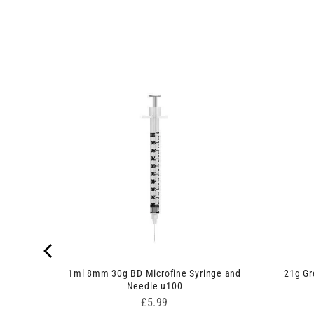
edles
1ml 8mm 30g BD Microfine Syringe and
21g Gr
Needle u100
Price
£5.99