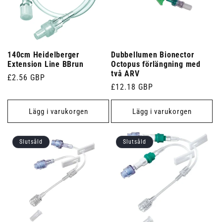
140cm Heidelberger
Dubbellumen Bionector
Extension Line BBrun
Octopus förlängning med
två ARV
Ordinarie
£2.56 GBP
Ordinarie
£12.18 GBP
pris
pris
Lägg i varukorgen
Lägg i varukorgen
Slutsåld
Slutsåld