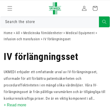
Gå vidare till
Logga
innehåll
Varukorg
in
Search the store
Home
>
All
>
Medicinska förnödenheter
>
Medical Equipment
>
Infusion och transfusion
>
IV förlängningsset
IV förlängningsset
UKMEDI erbjuder ett omfattande urval av IV-förlängningsset,
utformade för att förbättra patientsäkerheten och
procedureffektiviteten i en mängd olika vårdmiljöer. Våra IV-
förlängningsset är från pålitliga varumärken och är tillgängliga till
konkurrenskraftiga priser. De är en viktig komponent i all
infusionsterapi, och tillhandahåller den vitala länken mellan
+ Read more