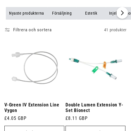
patientens IV-kanyl och infusionspumpen. Utforska vårt sortiment
för att hitta de perfekta IV-förlängningsseten för din medicinska
Nyaste produkterna
Försäljning
Estetik
Injektionspo
anläggning.
Filtrera och sortera
41 produkter
V-Green IV Extension Line
Double Lumen Extension Y-
Vygon
Set Bionect
Ordinarie
£4.05 GBP
Ordinarie
£8.11 GBP
pris
pris