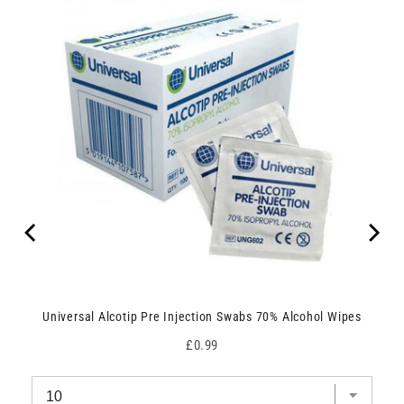
Universal Alcotip Pre Injection Swabs 70% Alcohol Wipes
Price
£0.99