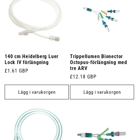
140 cm Heidelberg Luer
Trippellumen Bionector
Lock IV förlängning
Octopus-förlängning med
tre ARV
Ordinarie
£1.61 GBP
Ordinarie
£12.18 GBP
pris
pris
Lägg i varukorgen
Lägg i varukorgen