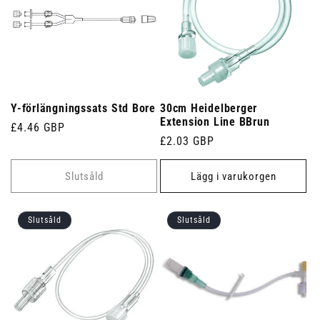
Y-förlängningssats Std Bore
30cm Heidelberger
Extension Line BBrun
Ordinarie
£4.46 GBP
Ordinarie
£2.03 GBP
pris
pris
Slutsåld
Lägg i varukorgen
Slutsåld
Slutsåld