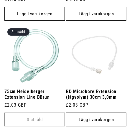
pris
pris
Lägg i varukorgen
Lägg i varukorgen
Slutsåld
75cm Heidelberger
BD Microbore Extension
Extension Line BBrun
(lågvolym) 30cm 3,0mm
Ordinarie
£2.03 GBP
Ordinarie
£2.03 GBP
pris
pris
Slutsåld
Lägg i varukorgen