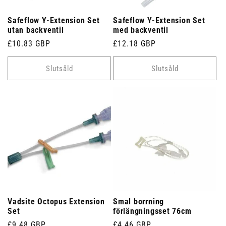
Safeflow Y-Extension Set
Safeflow Y-Extension Set
utan backventil
med backventil
Ordinarie
£10.83 GBP
Ordinarie
£12.18 GBP
pris
pris
Slutsåld
Slutsåld
Vadsite Octopus Extension
Smal borrning
Set
förlängningsset 76cm
Ordinarie
£9.48 GBP
Ordinarie
£4.46 GBP