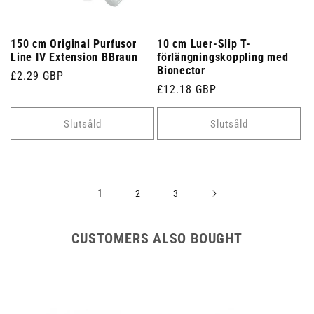
150 cm Original Purfusor
10 cm Luer-Slip T-
Line IV Extension BBraun
förlängningskoppling med
Bionector
Ordinarie
£2.29 GBP
Ordinarie
£12.18 GBP
pris
pris
Slutsåld
Slutsåld
1
2
3
CUSTOMERS ALSO BOUGHT