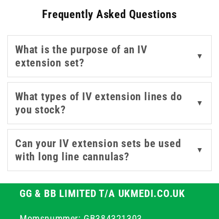
Frequently Asked Questions
patients, or managing limited access points.
This range includes high-performance products from
What is the purpose of an IV
leading brands such as BD, B. Braun, Vygon, and
▼
extension set?
Universal. These IV extension sets are designed to
reduce the risk of line dislodgement, support secure
connections, and allow for smoother medication
What types of IV extension lines do
▼
administration in both hospital and community settings.
you stock?
Whether you need low dead-space lines or sets
compatible with syringe drivers, the diversity in this
Can your IV extension sets be used
collection supports customisation and clinical
▼
with long line cannulas?
efficiency.
GG & BB LIMITED T/A UKMEDI.CO.UK
Momsnummer: GB384321303