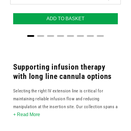
ADD TO BASKET
Supporting infusion therapy
with long line cannula options
Selecting the right IV extension line is critical for
maintaining reliable infusion flow and reducing
manipulation at the insertion site. Our collection spans a
+ Read More
range of lengths from 10cm to 200cm, making it easy to
match the long line cannula setup to your procedural
needs, whether you're treating paediatric or adult