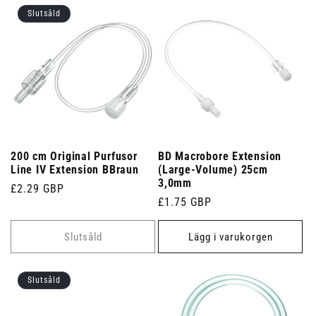
Slutsåld
200 cm Original Purfusor
BD Macrobore Extension
Line IV Extension BBraun
(Large-Volume) 25cm
3,0mm
Ordinarie
£2.29 GBP
Ordinarie
£1.75 GBP
pris
pris
Slutsåld
Lägg i varukorgen
Slutsåld