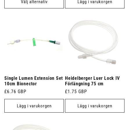
Välj alternativ
Lägg i varukorgen
Single Lumen Extension Set
Heidelberger Luer Lock IV
10cm Bionector
Förlängning 75 cm
Ordinarie
£6.76 GBP
Ordinarie
£1.75 GBP
pris
pris
Lägg i varukorgen
Lägg i varukorgen