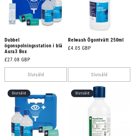
Dubbel
Relwash Ögontvätt 250ml
ögonspolningsstation i blå
Ordinarie
£4.05 GBP
Aura3 Box
pris
Ordinarie
£27.08 GBP
pris
Slutsåld
Slutsåld
Slutsåld
Slutsåld