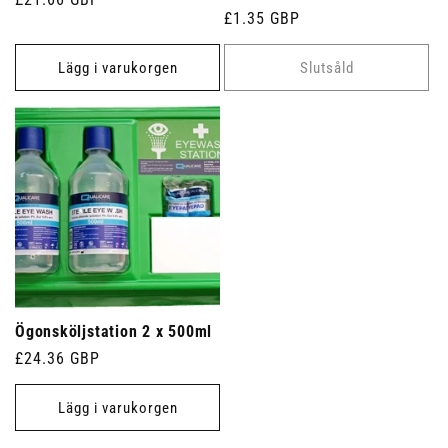
Ordinarie
£1.35 GBP
pris
pris
Lägg i varukorgen
Slutsåld
Ögonsköljstation 2 x 500ml
Ordinarie
£24.36 GBP
pris
Lägg i varukorgen