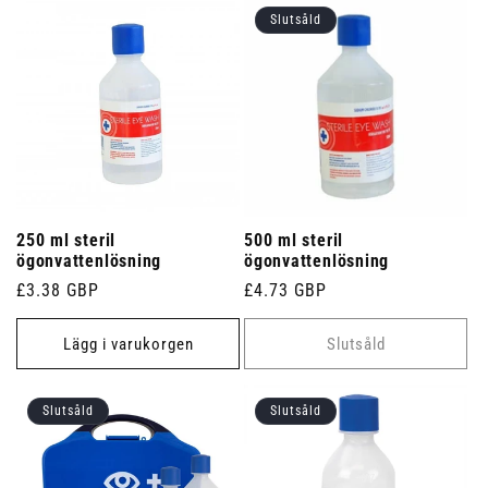
Slutsåld
250 ml steril
500 ml steril
ögonvattenlösning
ögonvattenlösning
Ordinarie
£3.38 GBP
Ordinarie
£4.73 GBP
pris
pris
Lägg i varukorgen
Slutsåld
Slutsåld
Slutsåld