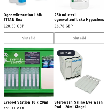
Ögontvättstation i blå
250 ml steril
TITAN Box
ögonvattenflaska Hypaclens
Ordinarie
£20.30 GBP
Ordinarie
£6.76 GBP
pris
pris
Slutsåld
Slutsåld
Slutsåld
Eyepod Station 10 x 20ml
Sterowash Saline Eye Wash
Pod - 20ml Singel
Ordinarie
£21.66 GBP