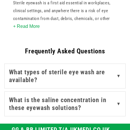
Sterile eyewash is a first aid essential in workplaces,
clinical settings, and anywhere there is a risk of eye
contamination from dust, debris, chemicals, or other
+ Read More
irritants. Prompt irrigation with a sterile saline solution
can help reduce the risk of injury and is a requirement in
many workplace first aid kits under health and safety
Frequently Asked Questions
regulations.
This collection covers a range of formats to suit
What types of sterile eye wash are
different settings, from single-use 20ml saline pods and
▼
available?
bottles suited to personal first aid kits through to 250ml
and 500ml eyewash bottles for treatment rooms and
workstations. Complete eyewash stations are also
What is the saline concentration in
▼
available, providing a wall-mountable solution with
these eyewash solutions?
multiple pods or bottles ready for immediate use.
For broader first aid supplies, browse our range of
first
GG & BB LIMITED T/A UKMEDI.CO.UK