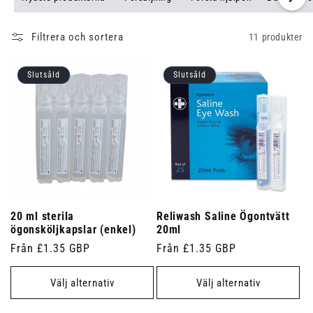
Filtrera och sortera
11 produkter
Slutsåld
Slutsåld
20 ml sterila
Reliwash Saline Ögontvätt
ögonsköljkapslar (enkel)
20ml
Ordinarie
Från £1.35 GBP
Ordinarie
Från £1.35 GBP
pris
pris
Välj alternativ
Välj alternativ