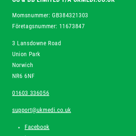
aid supplies
.
Momsnummer: GB384321303
Företagsnummer: 11673847
3 Lansdowne Road
Union Park
Norwich
NR6 6NF
01603 336056
support@ukmedi.co.uk
Facebook