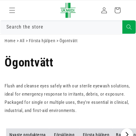
Gå vidare till
Logga
innehåll
Varukorg
in
Search the store
Home
>
All
>
Första hjälpen
>
Ögontvätt
Ögontvätt
Flush and cleanse eyes safely with our sterile eyewash solutions,
ideal for emergency response to irritants, debris, or exposure.
Packaged for single or multiple uses, they’re essential in clinical,
industrial, and first-aid environments.
Nyaste produkterna
Försäljning
Första hjälpen
Bandage o