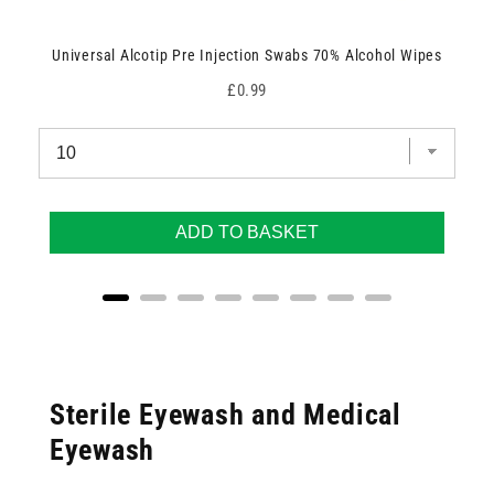
Universal Alcotip Pre Injection Swabs 70% Alcohol Wipes
Price
£0.99
ADD TO BASKET
Sterile Eyewash and Medical
Eyewash