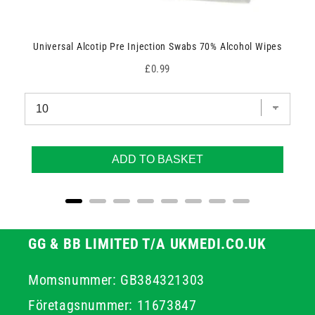
Universal Alcotip Pre Injection Swabs 70% Alcohol Wipes
Price
£0.99
ADD TO BASKET
GG & BB LIMITED T/A UKMEDI.CO.UK
Momsnummer: GB384321303
Företagsnummer: 11673847