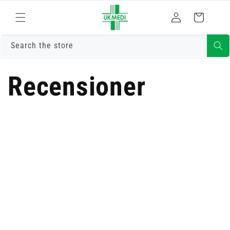
Gå vidare till
Logga
innehåll
Varukorg
in
Search the store
Recensioner