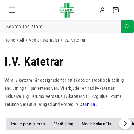
Gå vidare till
Logga
innehåll
Varukorg
in
Search the store
Home
>
All
>
Medicinska nålar
>
I.V. Katetrar
I.V. Katetrar
Våra iv-katetrar är designade för att skapa en stabil och pålitlig
anslutning till patientens ven. Vi erbjuder en rad iv-katetrar,
inklusive 16g Terumo Versatus IV-katetern till 22g Blue 1-tums
Terumo Versatus Winged and Ported IV
Cannula
.
Nyaste produkterna
Försäljning
Medicinska nålar
Vacutai