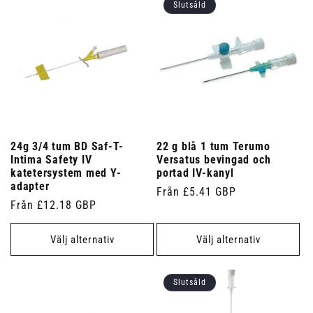
Slutsåld
24g 3/4 tum BD Saf-T-
22 g blå 1 tum Terumo
Intima Safety IV
Versatus bevingad och
katetersystem med Y-
portad IV-kanyl
adapter
Ordinarie
Från £5.41 GBP
Ordinarie
Från £12.18 GBP
pris
pris
Välj alternativ
Välj alternativ
Slutsåld