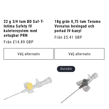
22 g 3/4 tum BD Saf-T-
18g grön 0,75 tum Terumo
Intima Safety IV
Versatus bevingad och
katetersystem med
portad IV-kanyl
avtagbar PRN
Ordinarie
Från £5.41 GBP
Ordinarie
Från £14.89 GBP
pris
pris
Välj alternativ
Välj alternativ
Slutsåld