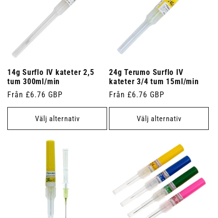
14g Surflo IV kateter 2,5
24g Terumo Surflo IV
tum 300ml/min
kateter 3/4 tum 15ml/min
Ordinarie
Från £6.76 GBP
Ordinarie
Från £6.76 GBP
pris
pris
Välj alternativ
Välj alternativ