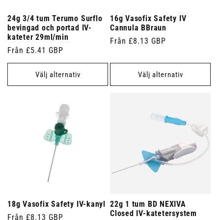
24g 3/4 tum Terumo Surflo
16g Vasofix Safety IV
bevingad och portad IV-
Cannula BBraun
kateter 29ml/min
Ordinarie
Från £8.13 GBP
Ordinarie
Från £5.41 GBP
pris
pris
Välj alternativ
Välj alternativ
18g Vasofix Safety IV-kanyl
22g 1 tum BD NEXIVA
Closed IV-katetersystem
Ordinarie
Från £8.13 GBP