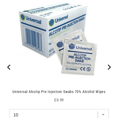
Universal Alcotip Pre Injection Swabs 70% Alcohol Wipes
Price
£0.99