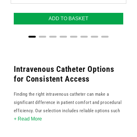
ADD TO BASKET
Intravenous Catheter Options
for Consistent Access
Finding the right intravenous catheter can make a
significant difference in patient comfort and procedural
efficiency. Our selection includes reliable options such
+ Read More
as the Terumo Versatus and BD IV catheter ranges, built
to support consistent cannulation in both high-pressure
and routine care settings.