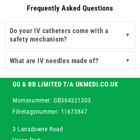
Frequently Asked Questions
With available sizes ranging from 16g grey to 24g yellow,
and features like winged ports or standard
configurations, each catheter needle is suited to
Do your IV catheters come with a
different patient needs and clinical workflows. Whether
▼
safety mechanism?
you're managing long-term therapy or quick infusions,
our IV
catheters
offer the control and safety clinicians
depend on.
What are IV needles made of?
▼
GG & BB LIMITED T/A UKMEDI.CO.UK
Momsnummer: GB384321303
Företagsnummer: 11673847
3 Lansdowne Road