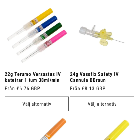
22g Terumo Versastus IV
24g Vasofix Safety IV
katetrar 1 tum 38ml/min
Cannula BBraun
Ordinarie
Från £6.76 GBP
Ordinarie
Från £8.13 GBP
pris
pris
Välj alternativ
Välj alternativ