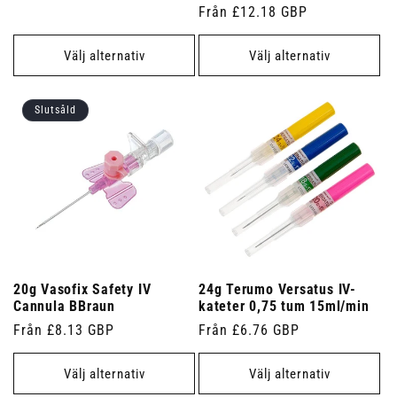
Ordinarie
Från £12.18 GBP
pris
pris
Välj alternativ
Välj alternativ
Slutsåld
20g Vasofix Safety IV
24g Terumo Versatus IV-
Cannula BBraun
kateter 0,75 tum 15ml/min
Ordinarie
Från £8.13 GBP
Ordinarie
Från £6.76 GBP
pris
pris
Välj alternativ
Välj alternativ