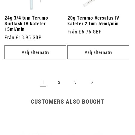
24g 3/4 tum Terumo
20g Terumo Versatus IV
Surflash IV kateter
kateter 2 tum 59ml/min
15ml/min
Ordinarie
Från £6.76 GBP
Ordinarie
Från £18.95 GBP
pris
pris
Välj alternativ
Välj alternativ
1
2
3
CUSTOMERS ALSO BOUGHT