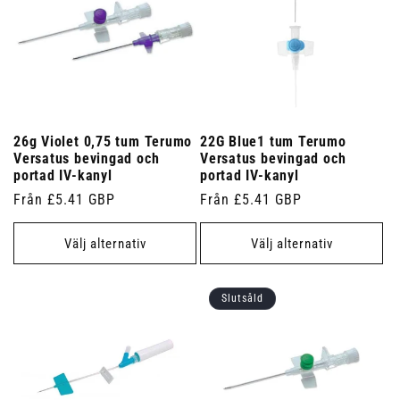
26g Violet 0,75 tum Terumo
22G Blue1 tum Terumo
Versatus bevingad och
Versatus bevingad och
portad IV-kanyl
portad IV-kanyl
Ordinarie
Från £5.41 GBP
Ordinarie
Från £5.41 GBP
pris
pris
Välj alternativ
Välj alternativ
Slutsåld