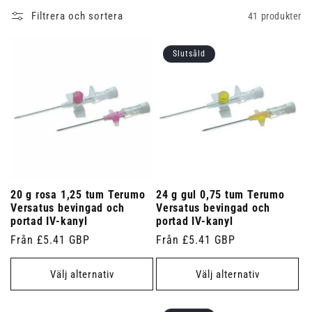
Filtrera och sortera
41 produkter
Slutsåld
20 g rosa 1,25 tum Terumo
24 g gul 0,75 tum Terumo
Versatus bevingad och
Versatus bevingad och
portad IV-kanyl
portad IV-kanyl
Ordinarie
Från £5.41 GBP
Ordinarie
Från £5.41 GBP
pris
pris
Välj alternativ
Välj alternativ