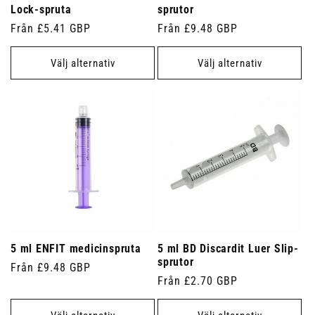
Lock-spruta
sprutor
Ordinarie
Från £5.41 GBP
Ordinarie
Från £9.48 GBP
pris
pris
Välj alternativ
Välj alternativ
5 ml ENFIT medicinspruta
5 ml BD Discardit Luer Slip-
sprutor
Ordinarie
Från £9.48 GBP
Ordinarie
Från £2.70 GBP
pris
pris