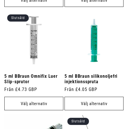
Välj alternativ
Välj alternativ
Slutsåld
5 ml BBraun Omnifix Luer
5 ml BBraun silikonoljefri
Slip-sprutor
injektionsspruta
Ordinarie
Från £4.73 GBP
Ordinarie
Från £4.05 GBP
pris
pris
Välj alternativ
Välj alternativ
Slutsåld