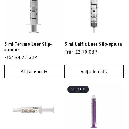
5 ml Terumo Luer Slip-
5 ml Unifix Luer Slip-spruta
sprutor
Ordinarie
Från £2.70 GBP
Ordinarie
Från £4.73 GBP
pris
pris
Välj alternativ
Välj alternativ
Slutsåld