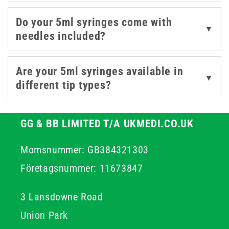
syringes with or without pre-attached needles to suit
your procedural needs.
Do your 5ml syringes come with
▼
needles included?
Are your 5ml syringes available in
▼
different tip types?
GG & BB LIMITED T/A UKMEDI.CO.UK
Momsnummer: GB384321303
Företagsnummer: 11673847
3 Lansdowne Road
Union Park