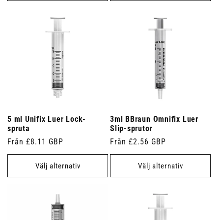
5 ml Unifix Luer Lock-
3ml BBraun Omnifix Luer
spruta
Slip-sprutor
Ordinarie
Från £8.11 GBP
Ordinarie
Från £2.56 GBP
pris
pris
Välj alternativ
Välj alternativ