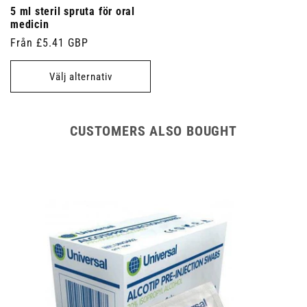
5 ml steril spruta för oral
medicin
Ordinarie
Från £5.41 GBP
pris
Välj alternativ
CUSTOMERS ALSO BOUGHT