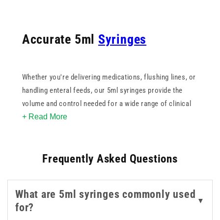
Accurate 5ml
Syringes
Whether you're delivering medications, flushing lines, or
handling enteral feeds, our 5ml syringes provide the
volume and control needed for a wide range of clinical
+ Read More
tasks. Designed for precision and ease of use, they
feature clear barrel markings, smooth plunger
movement, and secure tip connections - making them
Frequently Asked Questions
dependable in both routine and specialised settings.
You’ll find options compatible with
Luer Lock
,
Luer Slip
,
What are 5ml syringes commonly used
and
ENFIT
systems, allowing for seamless integration
▼
for?
into your existing equipment. We also offer 5ml