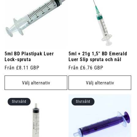
5ml BD Plastipak Luer
5ml + 21g 1,5" BD Emerald
Lock-spruta
Luer Slip spruta och nål
Ordinarie
Från £8.11 GBP
Ordinarie
Från £6.76 GBP
pris
pris
Välj alternativ
Välj alternativ
Slutsåld
Slutsåld