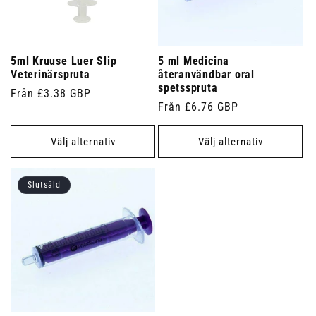
5ml Kruuse Luer Slip
5 ml Medicina
Veterinärspruta
återanvändbar oral
spetsspruta
Ordinarie
Från £3.38 GBP
Ordinarie
Från £6.76 GBP
pris
pris
Välj alternativ
Välj alternativ
Slutsåld