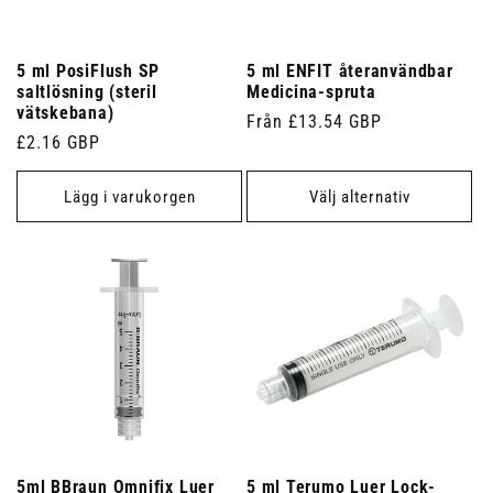
5 ml PosiFlush SP
5 ml ENFIT återanvändbar
saltlösning (steril
Medicina-spruta
vätskebana)
Ordinarie
Från £13.54 GBP
Ordinarie
£2.16 GBP
pris
pris
Lägg i varukorgen
Välj alternativ
5ml BBraun Omnifix Luer
5 ml Terumo Luer Lock-