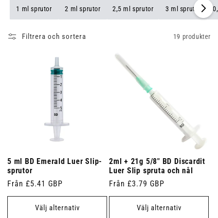
1 ml sprutor
2 ml sprutor
2,5 ml sprutor
3 ml sprutor
0
Filtrera och sortera
19 produkter
5 ml BD Emerald Luer Slip-
2ml + 21g 5/8" BD Discardit
sprutor
Luer Slip spruta och nål
Ordinarie
Från £5.41 GBP
Ordinarie
Från £3.79 GBP
pris
pris
Välj alternativ
Välj alternativ