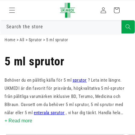
Gå vidare till
Logga
innehåll
Varukorg
in
Search the store
Home
>
All
>
Sprutor
>
5 ml sprutor
5 ml sprutor
Behöver du en pålitlig källa för 5 ml
sprutor
? Leta inte längre.
UKMEDI är din favorit för prisvärda, högkvalitativa 5 ml-sprutor
från pålitliga varumärken inklusive BD, Terumo, Medicina och
BBraun. Oavsett om du behöver 5 ml sprutor, 5 ml sprutor med
nålar eller 5 ml
enterala sprutor
, vi har dig täckt. Handla hela
sortimentet idag.
+ Read more