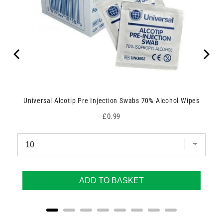
Universal Alcotip Pre Injection Swabs 70% Alcohol Wipes
Price
£0.99
ADD TO BASKET