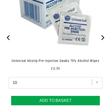
Universal Alcotip Pre Injection Swabs 70% Alcohol Wipes
Price
£0.99
ADD TO BASKET