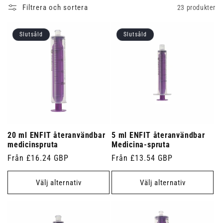
Filtrera och sortera
23 produkter
Slutsåld
Slutsåld
20 ml ENFIT återanvändbar
5 ml ENFIT återanvändbar
medicinspruta
Medicina-spruta
Ordinarie
Från £16.24 GBP
Ordinarie
Från £13.54 GBP
pris
pris
Välj alternativ
Välj alternativ