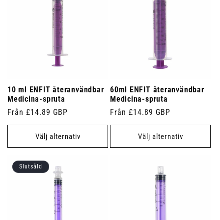
10 ml ENFIT återanvändbar
60ml ENFIT återanvändbar
Medicina-spruta
Medicina-spruta
Ordinarie
Från £14.89 GBP
Ordinarie
Från £14.89 GBP
pris
pris
Välj alternativ
Välj alternativ
Slutsåld