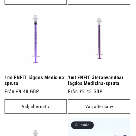
1ml ENFIT lågdos Medicina
1ml ENFIT återanvändbar
spruta
lågdos Medicina-spruta
Ordinarie
Från £9.48 GBP
Ordinarie
Från £9.48 GBP
pris
pris
Välj alternativ
Välj alternativ
Slutsåld