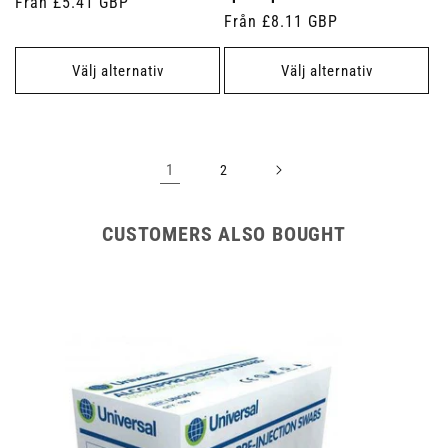
Ordinarie
Från £5.41 GBP
Ordinarie
Från £8.11 GBP
pris
pris
Välj alternativ
Välj alternativ
1
2
CUSTOMERS ALSO BOUGHT