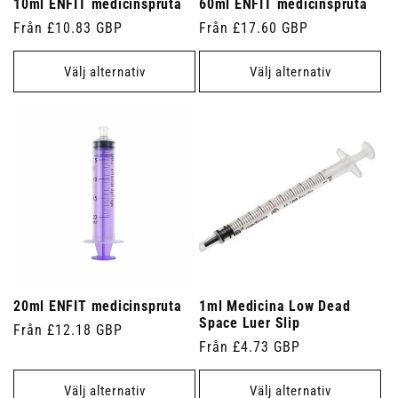
10ml ENFIT medicinspruta
60ml ENFIT medicinspruta
Ordinarie
Från £10.83 GBP
Ordinarie
Från £17.60 GBP
pris
pris
Välj alternativ
Välj alternativ
20ml ENFIT medicinspruta
1ml Medicina Low Dead
Space Luer Slip
Ordinarie
Från £12.18 GBP
Ordinarie
Från £4.73 GBP
pris
pris
Välj alternativ
Välj alternativ