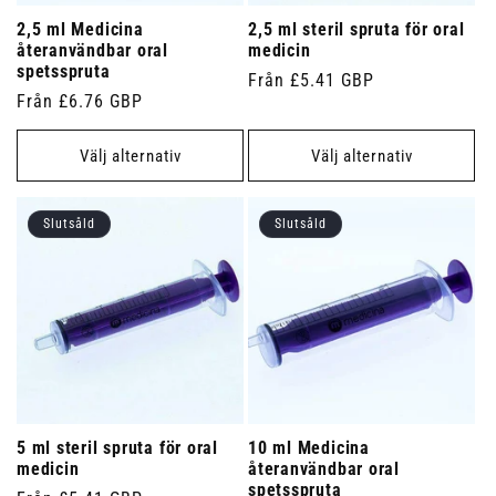
2,5 ml Medicina
2,5 ml steril spruta för oral
återanvändbar oral
medicin
spetsspruta
Ordinarie
Från £5.41 GBP
Ordinarie
Från £6.76 GBP
pris
pris
Välj alternativ
Välj alternativ
Slutsåld
Slutsåld
5 ml steril spruta för oral
10 ml Medicina
medicin
återanvändbar oral
spetsspruta