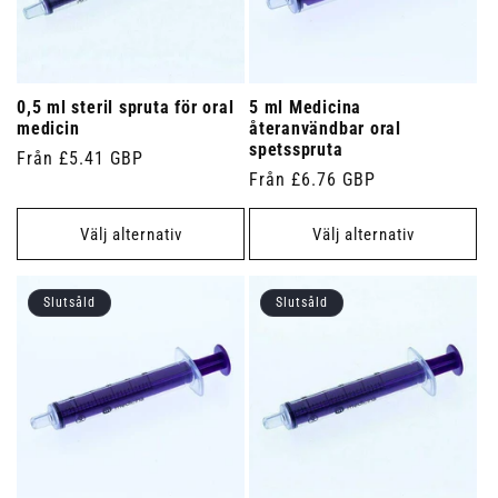
0,5 ml steril spruta för oral
5 ml Medicina
medicin
återanvändbar oral
spetsspruta
Ordinarie
Från £5.41 GBP
Ordinarie
Från £6.76 GBP
pris
pris
Välj alternativ
Välj alternativ
Slutsåld
Slutsåld