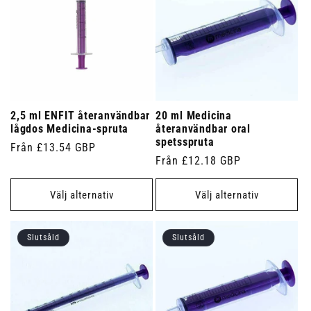
2,5 ml ENFIT återanvändbar
20 ml Medicina
lågdos Medicina-spruta
återanvändbar oral
spetsspruta
Ordinarie
Från £13.54 GBP
Ordinarie
Från £12.18 GBP
pris
pris
Välj alternativ
Välj alternativ
Slutsåld
Slutsåld