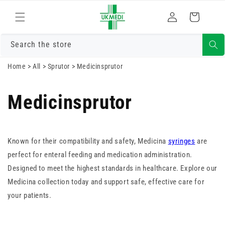
Gå vidare till
Logga
innehåll
Varukorg
in
Search the store
Home
>
All
>
Sprutor
>
Medicinsprutor
Medicinsprutor
Known for their compatibility and safety, Medicina
syringes
are
perfect for enteral feeding and medication administration.
Designed to meet the highest standards in healthcare. Explore our
Medicina collection today and support safe, effective care for
your patients.