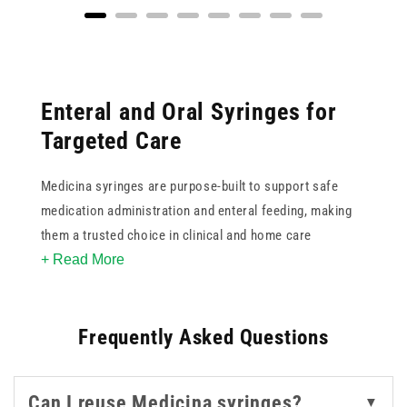
Enteral and Oral Syringes for
Targeted Care
Medicina syringes are purpose-built to support safe
medication administration and enteral feeding, making
them a trusted choice in clinical and home care
+ Read More
environments. With sizes ranging from 0.5ml to 60ml,
this collection ensures precise dosing for patients of all
ages.
Frequently Asked Questions
The range includes ENFit syringes for enteral
compatibility, along with oral and oral reusable options
Can I reuse Medicina syringes?
▼