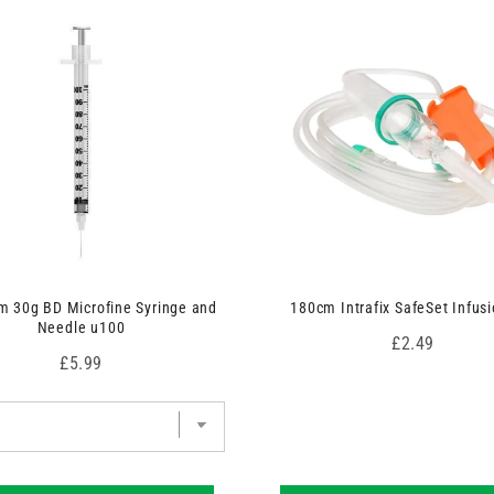
 30g BD Microfine Syringe and
180cm Intrafix SafeSet Infusi
Needle u100
Price
£2.49
Price
£5.99