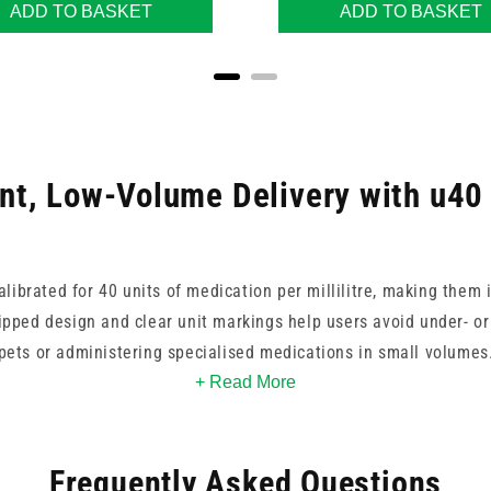
ADD TO BASKET
ADD TO BASKET
nt, Low-Volume Delivery with u40
alibrated for 40 units of medication per millilitre, making them 
tipped design and clear unit markings help users avoid under- or
pets or administering specialised medications in small volumes
+ Read More
ese
syringes
meet hygiene standards and are suited to both clin
Frequently Asked Questions