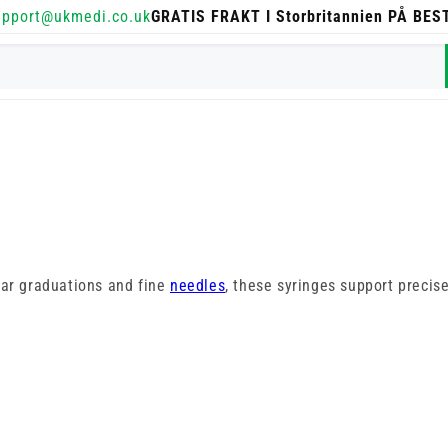
upport@ukmedi.co.uk
GRATIS FRAKT I Storbritannien PÅ BE
ear graduations and fine
needles
, these syringes support precise