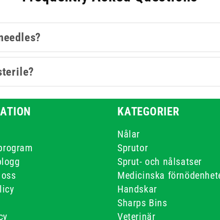
 needles?
terile?
ATION
KATEGORIER
Nålar
-program
Sprutor
blogg
Sprut- och nålsatser
 oss
Medicinska förnödenhet
licy
Handskar
Sharps Bins
cy
Veterinär