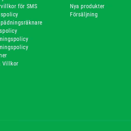
villkor för SMS
Nya produkter
gspolicy
Försäljning
spädningsräknare
tspolicy
ningspolicy
ningspolicy
ner
 Villkor