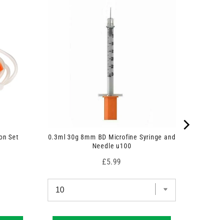
on Set
0.3ml 30g 8mm BD Microfine Syringe and
Needle u100
Price
£5.99