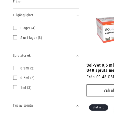
Filter:
Tillgänglighet
Tillgänglighet
I
I lager (4)
l
a
S
Slut i lager (3)
g
l
e
u
r
t
(
Sprutstorlek
i
4
l
p
Sol-Vet 0,5 ml
a
Sprutstorlek
0
0.3ml (2)
r
g
U40 spruta me
.
o
e
Ordinarie
Från £9.48 GB
3
0
0.5ml (2)
d
r
m
.
pris
u
(
l
5
k
1
1ml (3)
3
Välj a
(
m
t
m
p
2
l
e
l
r
p
(
r
(
o
r
2
Typ av spruta
)
3
d
Slutsåld
o
p
p
u
d