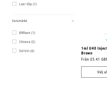
r
r
k
Typ
L
Luer Slip (1)
u
o
o
t
u
k
av
d
d
e
e
t
u
u
r
spruta
r
e
k
k
)
Varumärke
S
r
t
t
l
)
e
e
i
r
r
Varumärke
B
BBRaun (1)
p
)
)
B
(
R
C
Chirana (2)
1
a
h
p
1ml U40 Injec
u
i
S
Sol-Vet (4)
r
Brown
n
r
o
o
(
a
Ordinarie
Från £5.41 GB
l
d
1
n
-
u
pris
p
a
V
k
r
(
Välj a
e
t
o
2
t
)
d
p
(
u
r
4
k
o
p
t
d
r
)
u
o
k
d
t
u