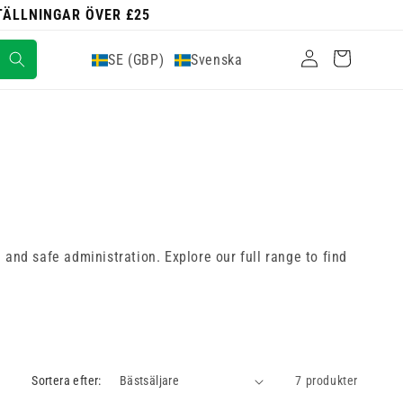
STÄLLNINGAR ÖVER £25
Logga
Varukorg
SE (GBP)
Svenska
in
 and safe administration. Explore our full range to find
Sortera efter:
7 produkter