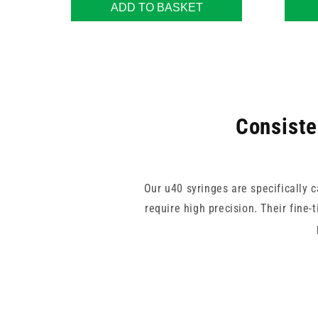
ADD TO BASKET
Consiste
Our u40 syringes are specifically c
require high precision. Their fine-
Designed for single use, th