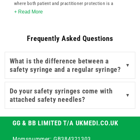
where both patient and practitioner protection is a
+ Read More
priority. Each
syringe
in this collection is designed with
integrated safety mechanisms, such as retractable
needles
or sliding shields, that activate immediately
Frequently Asked Questions
after use - helping reduce the risk of accidental
needlestick injuries.
What is the difference between a
Trusted brands like Sol-Care lead the way with intuitive,
▼
safety syringe and a regular syringe?
single-handed activation systems that make disposal
safer and more efficient. These syringes are especially
valuable in high-turnover environments such as
Do your safety syringes come with
▼
hospitals, vaccination clinics, and emergency care
attached safety needles?
settings, where speed, sterility, and protection are non-
negotiable.
GG & BB LIMITED T/A UKMEDI.CO.UK
Momsnummer: GB384321303