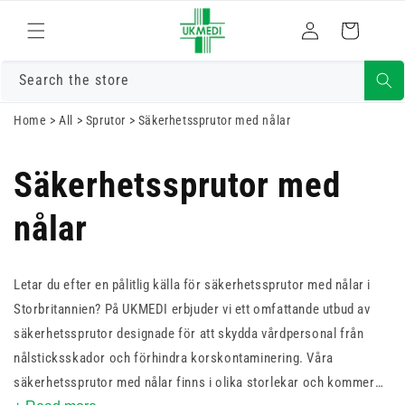
Gå vidare till
Logga
innehåll
Varukorg
in
Search the store
Home
>
All
>
Sprutor
>
Säkerhetssprutor med nålar
Säkerhetssprutor med
nålar
Letar du efter en pålitlig källa för säkerhetssprutor med nålar i
Storbritannien? På UKMEDI erbjuder vi ett omfattande utbud av
säkerhetssprutor designade för att skydda vårdpersonal från
nålsticksskador och förhindra korskontaminering. Våra
säkerhetssprutor med nålar finns i olika storlekar och kommer