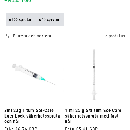
med innovativa säkerhetsfunktioner som gör dem enkla att
+ Read more
använda och kassera på ett säkert sätt. Utforska vår kollektion
för att hitta rätt säkerhetsspruta för dina behov och säkerställa
u100 sprutor
u40 sprutor
högsta standard för säkerhet och hygien i din verksamhet.
Filtrera och sortera
6 produkter
3ml 23g 1 tum Sol-Care
1 ml 25 g 5/8 tum Sol-Care
Luer Lock säkerhetsspruta
säkerhetsspruta med fast
och nål
nål
Ordinarie
Från £6.76 GBP
Ordinarie
Från £5.41 GBP