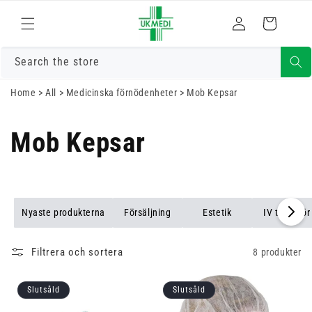
Gå vidare till
Logga
innehåll
Varukorg
in
Search the store
Home
>
All
>
Medicinska förnödenheter
>
Mob Kepsar
Mob Kepsar
Nyaste produkterna
Försäljning
Estetik
IV tillbehör
Filtrera och sortera
8 produkter
Slutsåld
Slutsåld