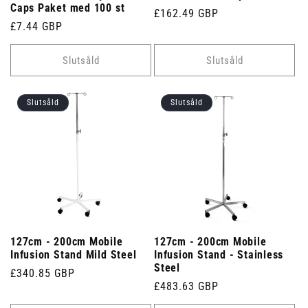
Caps Paket med 100 st
Ordinarie
£162.49 GBP
Ordinarie
£7.44 GBP
pris
pris
Slutsåld
Slutsåld
Slutsåld
Slutsåld
127cm - 200cm Mobile
127cm - 200cm Mobile
Infusion Stand Mild Steel
Infusion Stand - Stainless
Steel
Ordinarie
£340.85 GBP
Ordinarie
£483.63 GBP
pris
pris