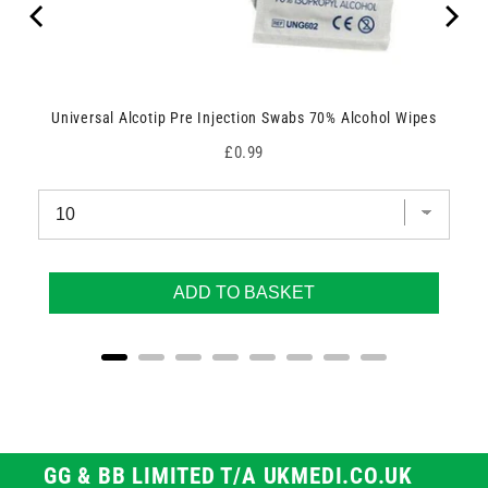
Universal Alcotip Pre Injection Swabs 70% Alcohol Wipes
Price
£0.99
ADD TO BASKET
GG & BB LIMITED T/A UKMEDI.CO.UK