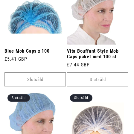
Blue Mob Caps x 100
Vita Bouffant Style Mob
Caps paket med 100 st
Ordinarie
£5.41 GBP
Ordinarie
£7.44 GBP
pris
pris
Slutsåld
Slutsåld
Slutsåld
Slutsåld