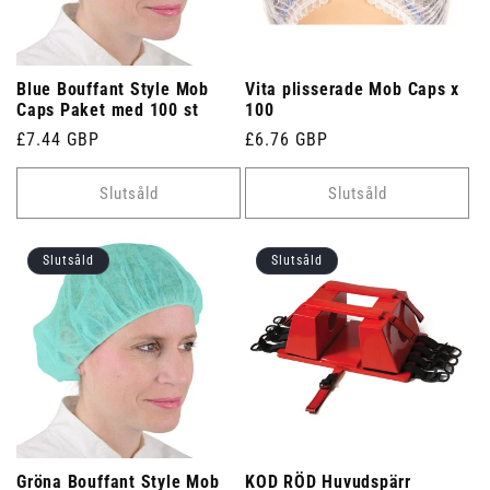
Blue Bouffant Style Mob
Vita plisserade Mob Caps x
Caps Paket med 100 st
100
Ordinarie
£7.44 GBP
Ordinarie
£6.76 GBP
pris
pris
Slutsåld
Slutsåld
Slutsåld
Slutsåld
Gröna Bouffant Style Mob
KOD RÖD Huvudspärr