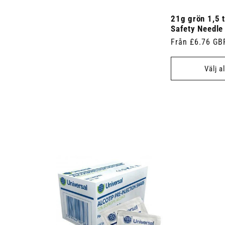
21g grön 1,5 
Safety Needle
Ordinarie
Från £6.76 GB
pris
Välj a
 7.5cm x