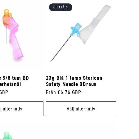
Slutsåld
e 5/8 tum BD
23g Blå 1 tums Sterican
erhetsnål
Safety Needle BBraun
 GBP
Ordinarie
Från £6.76 GBP
pris
j alternativ
Välj alternativ