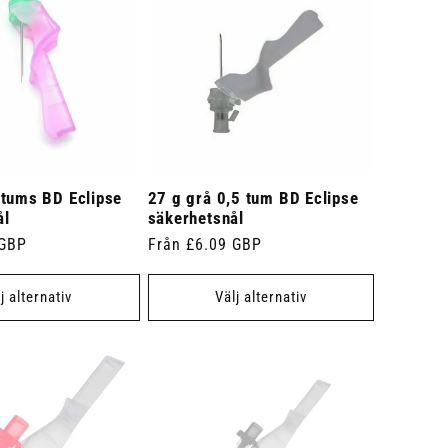
 tums BD Eclipse
27 g grå 0,5 tum BD Eclipse
ål
säkerhetsnål
 GBP
Ordinarie
Från £6.09 GBP
pris
j alternativ
Välj alternativ