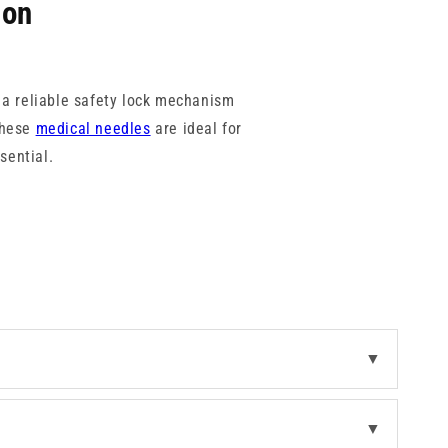
ion
h a reliable safety lock mechanism
 These
medical needles
are ideal for
ssential.
tion types and user preferences,
d from trusted brands like BBraun,
 built in at every step, our safety
 needles combine innovation and
▼
intaining precision and ease of use
▼