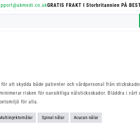
upport@ukmedi.co.uk
GRATIS FRAKT I Storbritannien PÅ BE
för att skydda både patienter och vårdpersonal från stickskador
imerar risken för oavsiktliga nålsticksskador. Bläddra i vårt ur
etsmiljö för alla.
Multiinjektornålar
Spinal nålar
Acucan nålar