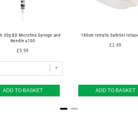
 30g BD Microfine Syringe and
180cm Intrafix SafeSet Infusi
Needle u100
Price
£2.49
Price
£5.99
ADD TO BASKET
ADD TO BASKET