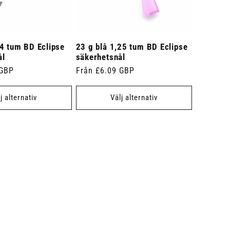
4 tum BD Eclipse
23 g blå 1,25 tum BD Eclipse
ål
säkerhetsnål
 GBP
Ordinarie
Från £6.09 GBP
pris
j alternativ
Välj alternativ