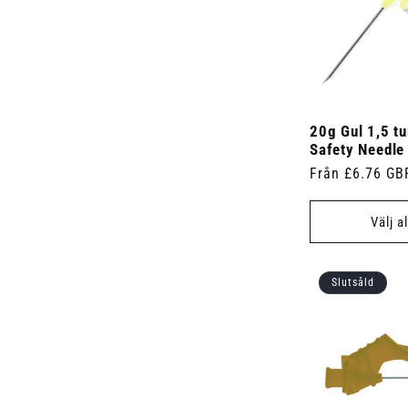
t
r
o
e
)
d
r
u
)
k
t
e
r
)
20g Gul 1,5 t
Safety Needle
Ordinarie
Från £6.76 GB
pris
Välj a
Slutsåld