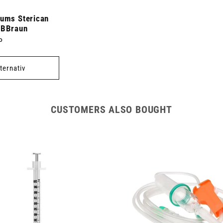
tums Sterican
 BBraun
P
lternativ
CUSTOMERS ALSO BOUGHT