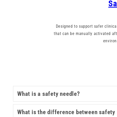
Sa
Designed to support safer clinica
that can be manually activated afte
enviro
Available in a wide range of ga
ensuring both comfort and contro
All products are sterile and singl
injection needles help healthc
What is a safety needle?
reliability, giving healthcare pro
What is the difference between safety