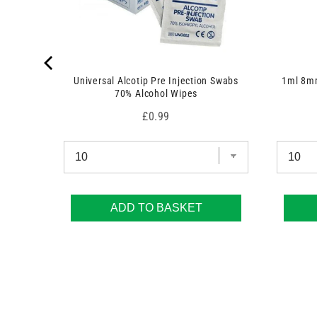
Universal Alcotip Pre Injection Swabs
1ml 8mm
70% Alcohol Wipes
Price
£0.99
ADD TO BASKET