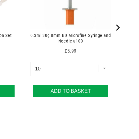
on Set
0.3ml 30g 8mm BD Microfine Syringe and
Needle u100
Price
£5.99
ADD TO BASKET