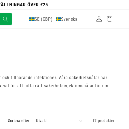
STÄLLNINGAR ÖVER £25
Logga
Varukorg
SE (GBP)
Svenska
in
 och tillhörande infektioner. Våra säkerhetsnålar har
val för att hitta rätt säkerhetsinjektionsnålar för din
Sortera efter:
17 produkter