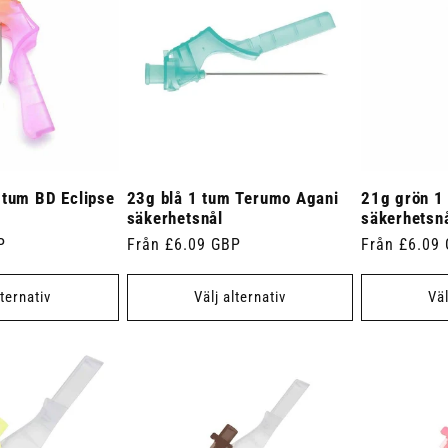
 tum BD Eclipse
23g blå 1 tum Terumo Agani
21g grön 1
säkerhetsnål
säkerhetsn
P
Ordinarie
Från £6.09 GBP
Ordinarie
Från £6.09
pris
pris
lternativ
Välj alternativ
Väl