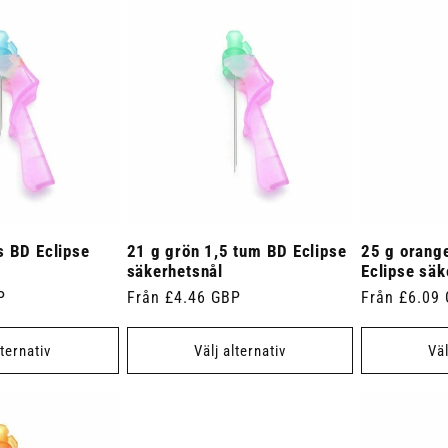
s BD Eclipse
21 g grön 1,5 tum BD Eclipse
25 g orang
säkerhetsnål
Eclipse säk
P
Ordinarie
Från £4.46 GBP
Ordinarie
Från £6.09
pris
pris
lternativ
Välj alternativ
Väl