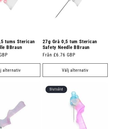
,5 tums Sterican
27g Grå 0,5 tum Sterican
dle BBraun
Safety Needle BBraun
 GBP
Ordinarie
Från £6.76 GBP
pris
j alternativ
Välj alternativ
Slutsåld