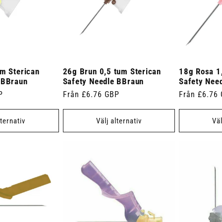
um Sterican
26g Brun 0,5 tum Sterican
18g Rosa 1
 BBraun
Safety Needle BBraun
Safety Nee
P
Ordinarie
Från £6.76 GBP
Ordinarie
Från £6.76
pris
pris
lternativ
Välj alternativ
Väl