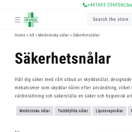
Gå vidare till
+441603 336056
s
innehåll
Search the store
Home
>
All
>
Medicinska nålar
>
Säkerhetsnålar
Säkerhetsnålar
Håll dig säker med vårt utbud av skyddsnålar, designade 
mekanismer som skyddar nålen efter användning, vilket min
vårdinrättning och säkerställa en säker och hygienisk arb
Medicinska nålar
Trubbfyllda nålar
Lipoterapinålar