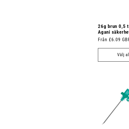
26g brun 0,5 
Agani säkerhe
Ordinarie
Från £6.09 GB
pris
Välj a