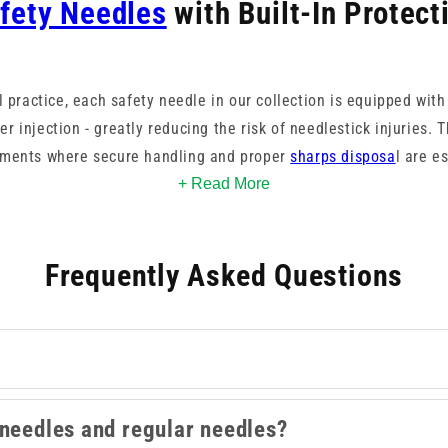
fety Needles
with Built-In Protect
l practice, each safety needle in our collection is equipped wit
r injection - greatly reducing the risk of needlestick injuries.
nments where secure handling and proper
sharps disposa
l are e
+ Read More
uges and colour codes, our safety needles cater to various injec
l. You’ll find models compatible with standard
syringes
, source
Frequently Asked Questions
BD, and Terumo.
e-use, supporting best practices in infection control. With safety
are professionals deliver care with confidence. Our safety lock
fessionals added protection against accidental exposure while ma
during every procedure.
 needles and regular needles?