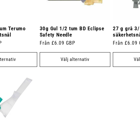
tum Terumo
30g Gul 1/2 tum BD Eclipse
27 g grå 3/
tsnål
Safety Needle
säkerhetsn
P
Ordinarie
Från £6.09 GBP
Ordinarie
Från £6.09
pris
pris
lternativ
Välj alternativ
Väl