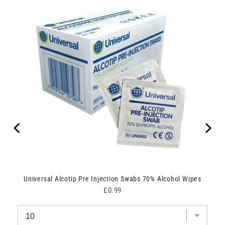
Universal Alcotip Pre Injection Swabs 70% Alcohol Wipes
Price
£0.99