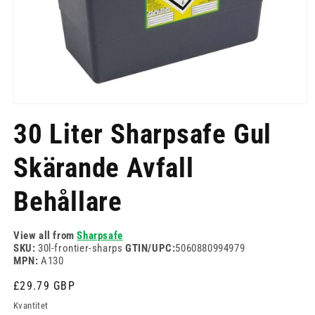
Öppna
mediet
30 Liter Sharpsafe Gul
1
i
modalfönster
Skärande Avfall
Behållare
View all from
Sharpsafe
SKU:
30l-frontier-sharps
GTIN/UPC:
5060880994979
MPN:
A130
Ordinarie
£29.79 GBP
pris
Kvantitet