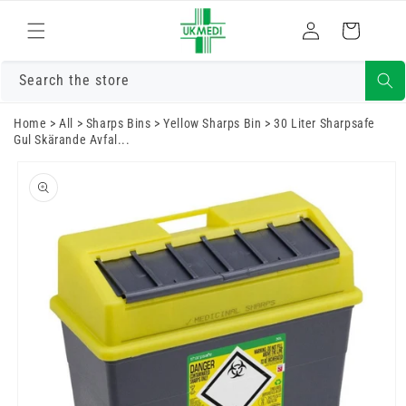
Gå vidare till
Logga
innehåll
Varukorg
in
Search the store
Home
>
All
>
Sharps Bins
>
Yellow Sharps Bin
>
30 Liter Sharpsafe
Gul Skärande Avfal...
Gå vidare till
produktinformation