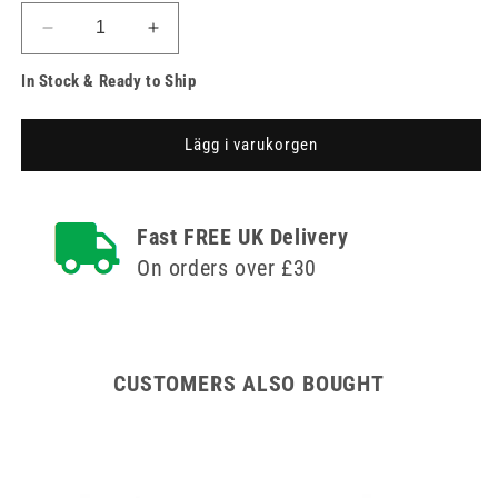
Minska
Öka
kvantitet
kvantitet
In Stock & Ready to Ship
för
för
30
30
Liter
Liter
Lägg i varukorgen
Sharpsafe
Sharpsafe
Gul
Gul
Skärande
Skärande
Avfall
Avfall
Fast FREE UK Delivery
Behållare
Behållare
On orders over £30
CUSTOMERS ALSO BOUGHT