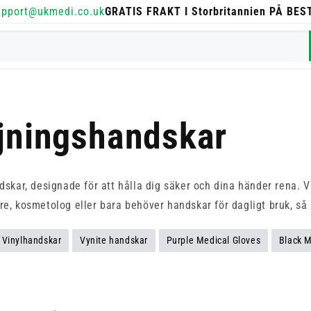
upport@ukmedi.co.uk
GRATIS FRAKT I Storbritannien PÅ BE
jningshandskar
ar, designade för att hålla dig säker och dina händer rena. Vå
e, kosmetolog eller bara behöver handskar för dagligt bruk, så h
Vinylhandskar
Vynite handskar
Purple Medical Gloves
Black M