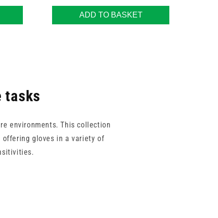
ADD TO BASKET
e tasks
re environments. This collection
offering gloves in a variety of
sitivities.
en Living, this range balances
 easy to find gloves that meet the
s.