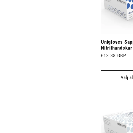
Unigloves Sap
Nitrilhandskar
Ordinarie
£13.38 GBP
pris
Välj a