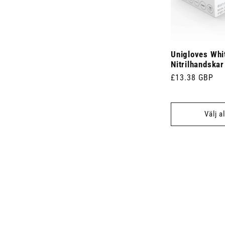
Unigloves Whi
Nitrilhandskar
Ordinarie
£13.38 GBP
pris
Välj a