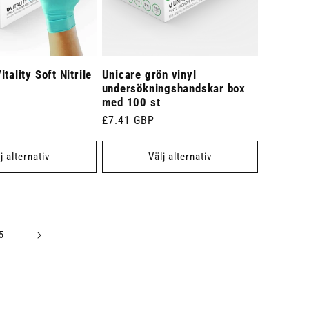
tality Soft Nitrile
Unicare grön vinyl
undersökningshandskar box
med 100 st
Ordinarie
£7.41 GBP
pris
j alternativ
Välj alternativ
5