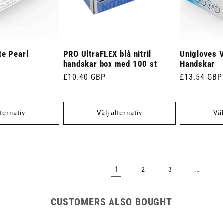
te Pearl
PRO UltraFLEX blå nitril
Unigloves Vi
handskar box med 100 st
Handskar
Ordinarie
£10.40 GBP
Ordinarie
£13.54 GBP
pris
pris
lternativ
Välj alternativ
Väl
1
…
2
3
CUSTOMERS ALSO BOUGHT