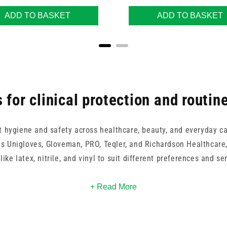
ADD TO BASKET
ADD TO BASKET
 for clinical protection and routin
t hygiene and safety across healthcare, beauty, and everyday ca
s Unigloves, Gloveman, PRO, Teqler, and Richardson Healthcare, 
like latex, nitrile, and vinyl to suit different preferences and sen
re and OMNITEX to environmentally conscious choices by Eco Gre
+ Read More
lity. With options from Carell, Clinell, and 365 Healthcare, it's
emands of clinical practice, caregiving, or daily hygiene routine