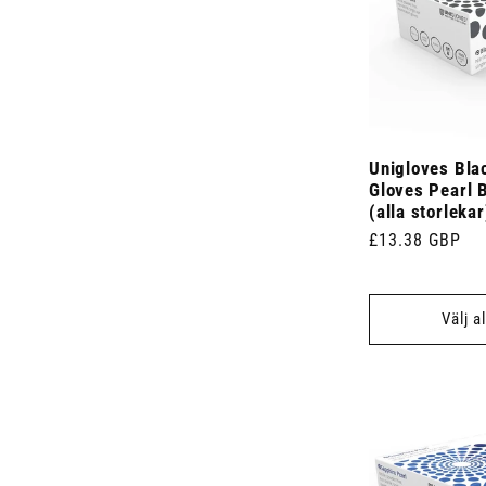
)
Unigloves Blac
Gloves Pearl 
(alla storlekar
Ordinarie
£13.38 GBP
pris
Välj a