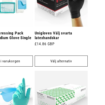
Dressing Pack
Unigloves Välj svarta
dium Glove Single
latexhandskar
Ordinarie
£14.86 GBP
pris
 i varukorgen
Välj alternativ