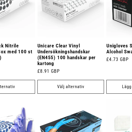
k Nitrile
Unicare Clear Vinyl
Unigloves S
Box med 100 st
Undersökningshandskar
Alcohol Sw
)
(EN455) 100 handskar per
Ordinarie
£4.73 GBP
kartong
pris
Ordinarie
£8.91 GBP
pris
lternativ
Välj alternativ
Lägg