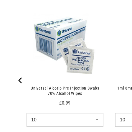
 7.5cm x
Universal Alcotip Pre Injection Swabs
1ml 8mm
70% Alcohol Wipes
Price
£0.99