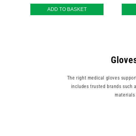
ADD TO BASKET
Gloves
The right medical gloves suppor
includes trusted brands such a
materials 
From bulk-use gloves by Unica
comfort, protection, and practica
d