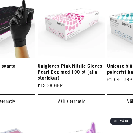
 svarta
Unigloves Pink Nitrile Gloves
Unicare blå
Pearl Box med 100 st (alla
pulverfri k
storlekar)
Ordinarie
£10.40 GBP
Ordinarie
£13.38 GBP
pris
pris
lternativ
Välj alternativ
Väl
Slutsåld