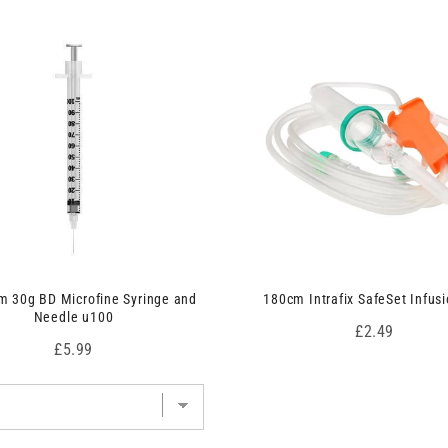
 30g BD Microfine Syringe and
180cm Intrafix SafeSet Infusi
Needle u100
Price
£2.49
Price
£5.99