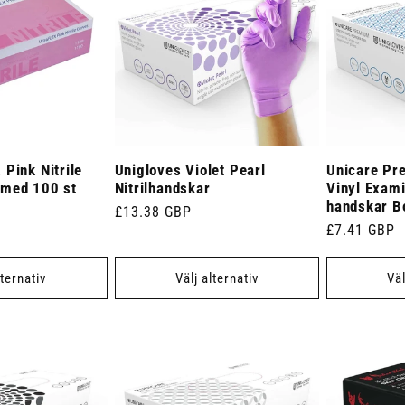
Pink Nitrile
Unigloves Violet Pearl
Unicare Pr
 med 100 st
Nitrilhandskar
Vinyl Exami
handskar B
Ordinarie
£13.38 GBP
Ordinarie
£7.41 GBP
pris
pris
lternativ
Välj alternativ
Väl