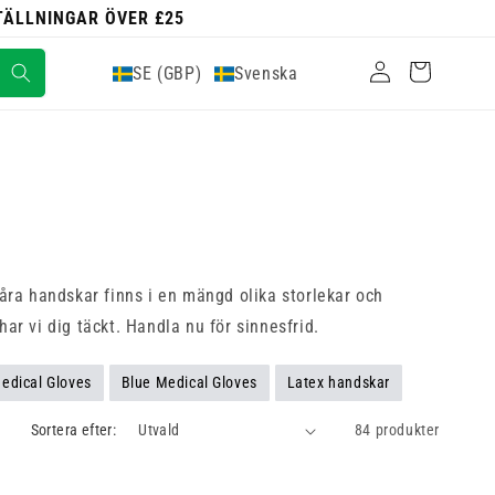
STÄLLNINGAR ÖVER £25
Logga
Varukorg
SE (GBP)
Svenska
in
ra handskar finns i en mängd olika storlekar och
ar vi dig täckt. Handla nu för sinnesfrid.
edical Gloves
Blue Medical Gloves
Latex handskar
Sortera efter:
84 produkter