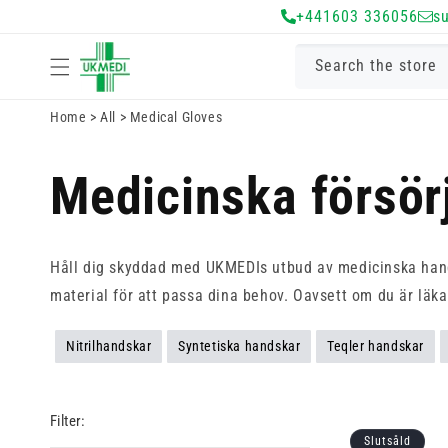
Gå vidare till
+441603 336056
s
innehåll
Search the store
Home
>
All
>
Medical Gloves
Medicinska försör
Håll dig skyddad med UKMEDIs utbud av medicinska handsk
material för att passa dina behov. Oavsett om du är läkar
Nitrilhandskar
Syntetiska handskar
Teqler handskar
Filter:
Slutsåld