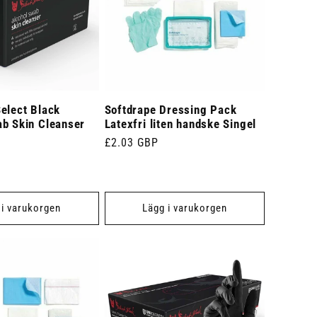
elect Black
Softdrape Dressing Pack
ab Skin Cleanser
Latexfri liten handske Singel
Ordinarie
£2.03 GBP
pris
 i varukorgen
Lägg i varukorgen