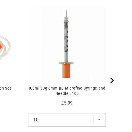
on Set
0.3ml 30g 8mm BD Microfine Syringe and
Needle u100
Price
£5.99