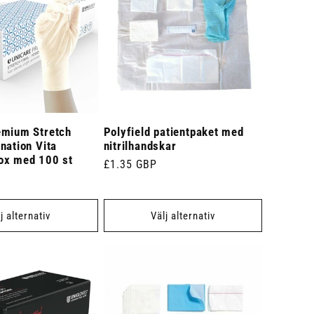
emium Stretch
Polyfield patientpaket med
nation Vita
nitrilhandskar
ox med 100 st
Ordinarie
£1.35 GBP
pris
j alternativ
Välj alternativ