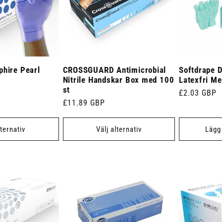
phire Pearl
CROSSGUARD Antimicrobial
Softdrape 
Nitrile Handskar Box med 100
Latexfri Me
st
Ordinarie
£2.03 GBP
Ordinarie
£11.89 GBP
pris
pris
lternativ
Välj alternativ
Lägg